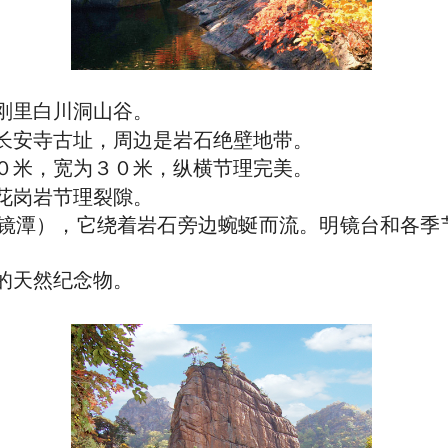
刚里白川洞山谷。
长安寺古址，周边是岩石绝壁地带。
０米，宽为３０米，纵横节理完美。
花岗岩节理裂隙。
镜潭），它绕着岩石旁边蜿蜒而流。明镜台和各季
的天然纪念物。