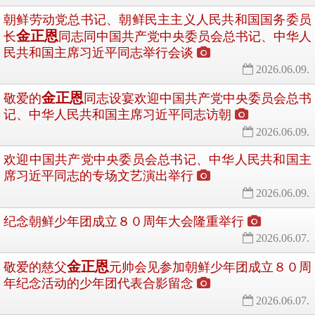
朝鲜劳动党总书记、朝鲜民主主义人民共和国国务委员
金正恩
长
同志同中国共产党中央委员会总书记、中华人
民共和国主席习近平同志举行会谈
2026.06.09.
金正恩
敬爱的
同志设宴欢迎中国共产党中央委员会总书
记、中华人民共和国主席习近平同志访朝
2026.06.09.
欢迎中国共产党中央委员会总书记、中华人民共和国主
席习近平同志的专场文艺演出举行
2026.06.09.
纪念朝鲜少年团成立８０周年大会隆重举行
2026.06.07.
金正恩
敬爱的慈父
元帅会见参加朝鲜少年团成立８０周
年纪念活动的少年团代表合影留念
2026.06.07.