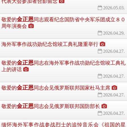
代表大会参加者合影留念
2026.05.03.
金正恩
敬爱的
同志观看纪念国防省中央军乐团成立８０
周年演奏会
2026.04.29.
海外军事作战功勋纪念馆竣工典礼隆重举行
2026.04.27.
金正恩
敬爱的
同志在海外军事作战功勋纪念馆竣工典礼
上的讲话
2026.04.27.
金正恩
敬爱的
同志会见俄罗斯联邦国家杜马主席
2026.04.27.
金正恩
敬爱的
同志会见俄罗斯联邦国防部长
2026.04.27.
缅怀海外军事作战参战烈士的追悼音乐会《祖国的星