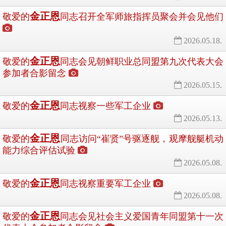
金正恩
敬爱的
同志召开全军师旅指挥员聚会并会见他们
2026.05.18.
金正恩
敬爱的
同志会见朝鲜职业总同盟第九次代表大会
参加者合影留念
2026.05.15.
金正恩
敬爱的
同志视察一些军工企业
2026.05.13.
金正恩
敬爱的
同志访问“崔贤”号驱逐舰，观摩舰艇机动
能力综合评估试验
2026.05.08.
金正恩
敬爱的
同志视察重要军工企业
2026.05.08.
金正恩
敬爱的
同志会见社会主义爱国青年同盟第十一次