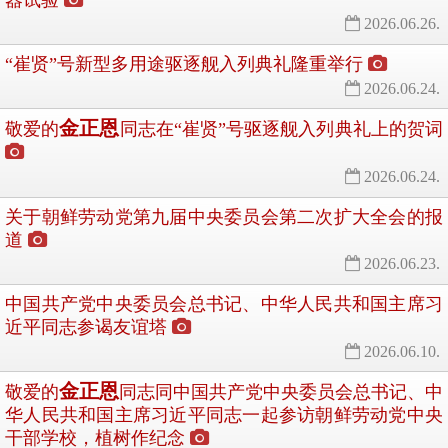
2026.06.26.
“崔贤”号新型多用途驱逐舰入列典礼隆重举行
2026.06.24.
金正恩
敬爱的
同志在“崔贤”号驱逐舰入列典礼上的贺词
2026.06.24.
关于朝鲜劳动党第九届中央委员会第二次扩大全会的报
道
2026.06.23.
中国共产党中央委员会总书记、中华人民共和国主席习
近平同志参谒友谊塔
2026.06.10.
金正恩
敬爱的
同志同中国共产党中央委员会总书记、中
华人民共和国主席习近平同志一起参访朝鲜劳动党中央
干部学校，植树作纪念