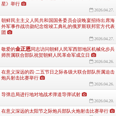
星》举行
2026.04.27.
朝鲜民主主义人民共和国国务委员会设晚宴招待出席海
外军事作战功勋纪念馆竣工典礼的俄罗斯联邦官方代表
团
2026.04.27.
金正恩
敬爱的
同志访问朝鲜人民军西部地区机械化步兵
师所属联合部队祝贺朝鲜人民革命军成立日
2026.04.26.
在意义深远的四·二五节日之际各级大联合部队所属迫击
炮兵射击比赛举行
2026.04.26.
导弹总局进行地对地战术弹道导弹试射
2026.04.20.
在意义深远的太阳节之际炮兵部队火炮射击比赛举行