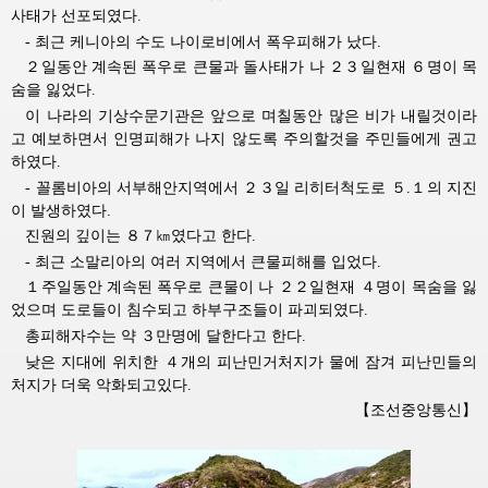
사태가 선포되였다.
- 최근 케니아의 수도 나이로비에서 폭우피해가 났다.
２일동안 계속된 폭우로 큰물과 돌사태가 나 ２３일현재 ６명이 목
숨을 잃었다.
이 나라의 기상수문기관은 앞으로 며칠동안 많은 비가 내릴것이라
고 예보하면서 인명피해가 나지 않도록 주의할것을 주민들에게 권고
하였다.
- 꼴롬비아의 서부해안지역에서 ２３일 리히터척도로 ５.１의 지진
이 발생하였다.
진원의 깊이는 ８７㎞였다고 한다.
- 최근 소말리아의 여러 지역에서 큰물피해를 입었다.
１주일동안 계속된 폭우로 큰물이 나 ２２일현재 ４명이 목숨을 잃
었으며 도로들이 침수되고 하부구조들이 파괴되였다.
총피해자수는 약 ３만명에 달한다고 한다.
낮은 지대에 위치한 ４개의 피난민거처지가 물에 잠겨 피난민들의
처지가 더욱 악화되고있다.
【조선중앙통신】