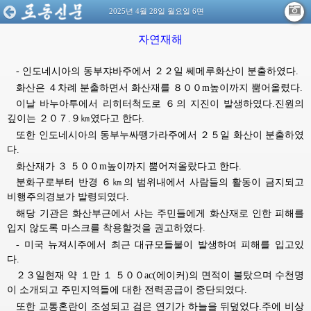
2025년 4월 28일 월요일 6면
자연재해
- 인도네시아의 동부쟈바주에서 ２２일 쎄메루화산이 분출하였다.
화산은 ４차례 분출하면서 화산재를 ８００m높이까지 뿜어올렸다.
이날 바누아투에서 리히터척도로 ６의 지진이 발생하였다.진원의
깊이는 ２０７.９㎞였다고 한다.
또한 인도네시아의 동부누싸뗑가라주에서 ２５일 화산이 분출하였
다.
화산재가 ３ ５００m높이까지 뿜어져올랐다고 한다.
분화구로부터 반경 ６㎞의 범위내에서 사람들의 활동이 금지되고
비행주의경보가 발령되였다.
해당 기관은 화산부근에서 사는 주민들에게 화산재로 인한 피해를
입지 않도록 마스크를 착용할것을 권고하였다.
- 미국 뉴져시주에서 최근 대규모들불이 발생하여 피해를 입고있
다.
２３일현재 약 １만 １ ５００ac(에이커)의 면적이 불탔으며 수천명
이 소개되고 주민지역들에 대한 전력공급이 중단되였다.
또한 교통혼란이 조성되고 검은 연기가 하늘을 뒤덮었다.주에 비상