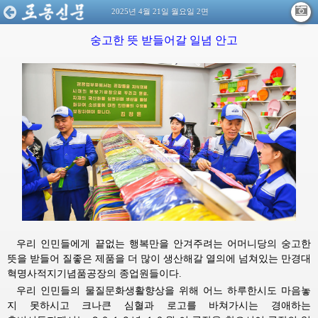
2025년 4월 21일 월요일 2면
숭고한 뜻 받들어갈 일념 안고
우리 인민들에게 끝없는 행복만을 안겨주려는 어머니당의 숭고한
뜻을 받들어 질좋은 제품을 더 많이 생산해갈 열의에 넘쳐있는 만경대
혁명사적지기념품공장의 종업원들이다.
우리 인민들의 물질문화생활향상을 위해 어느 하루한시도 마음놓
지 못하시고 크나큰 심혈과 로고를 바쳐가시는
경애하는