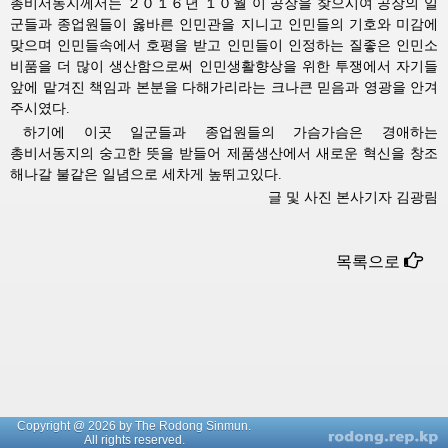
총비서동지께서는
２０１６년 １０월 이 공장을 찾으시여 공장의 일
군들과 종업원들이 옳바른 인민관을 지니고 인민들의 기호와 미감에
맞으며 인민들속에서 호평을 받고 인민들이 인정하는 질좋은 인민소
비품을 더 많이 생산함으로써 인민생활향상을 위한 투쟁에서 자기들
앞에 맡겨진 책임과 본분을 다해가리라는 크나큰 믿음과 영광을 안겨
주시였다.
하기에 이곳 일군들과 종업원들의 가슴가슴은
경애하는
총비서동지의
숭고한 뜻을 받들어 제품생산에서 새로운 혁신을 창조
해나갈 불같은 일념으로 세차게 높뛰고있다.
글 및 사진 본사기자 김광림
목록으로
Copyright @ 2026 by The Rodong Sinmun.
All rights reserved.