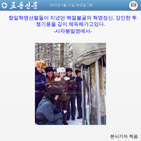
2025년 4월 22일 화요일 2면
항일혁명선렬들이 지녔던 백절불굴의 혁명정신, 강인한 투
쟁기풍을 깊이 체득해가고있다.
-사자봉밀영에서-
본사기자 찍음