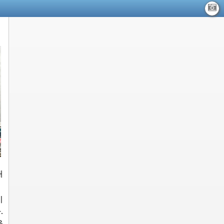
내
이
.
을