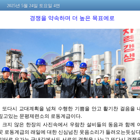
2025년 5월 24일 토요일 4면
경쟁을 약속하며 더 높은 목표에로
또다시 교대계획을 넘쳐 수행한 기쁨을 안고 활기찬 걸음을 
짚고있는 문평제련소의 로동계급이다.
크지 않은 한장의 사진속에서 우람찬 설비들의 동음과 함께 
곳 로동계급의 래일에 대한 신심넘친 웃음소리가 들려오는듯싶다
일터로 오가는 구내길에서도 서로의 경험을 나누고 또다시 경쟁