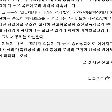
걸며 더 높은 목표에로의 비약을 약속하는가.
그 누구의 얼굴에서나 나라의 경제발전과 인민생활향상에서 
몫하는 중요한 혁명초소를 지켜섰다는 자각, 올해 제련소앞에 
시된 당결정을 무조건, 철저히 관철함으로써 조선로동계급의 본
를 남김없이 과시하려는 불같은 열의가 력력히 비껴흐르고있다.
그래서 우리는 확신한다.
이들이 내짚는 활기찬 걸음이 더 높은 증산성과에로 이어지
１０월의 대축전장을 빛내일 충성과 로력의 고귀한 선물을 안아
게 되리라는것을.
글 및 사진 신철
목록으로