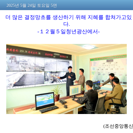
2025년 5월 24일 토요일 5면
더 많은 결정망초를 생산하기 위해 지혜를 합쳐가고있
다.
-１２월５일청년광산에서-
(조선중앙통신