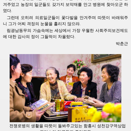
겨주었고 농장의 일군들도 갖가지 보약재를 안고 병원에 찾아오군 하
였다.
그런데 오히려 의료일군들이 꽃다발을 안겨주며 따뜻이 바래워주
니 그가 어찌 격정의 눈물을 흘리지 않으랴.
림광남동무의 가슴속에는 세상에서 가장 우월한 사회주의보건제도
에 대한 감사의 정이 그들먹이 차올랐다.
박춘근
전쟁로병의 생활을 따뜻이 돌봐주고있는 함흥시 성천강구역상업