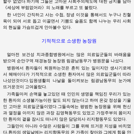
할수 없었다.하기에 그들은 고마운 사회주의제도에 대한 긍지를 담아
《세상에 부럼없어라》의 노래를 부르고 또 불렀다.
한 녀인이 간직하고 사는 수첩, 정녕 이것을 통해서도 누구나 친혈
육이 되여 서로 돕고 이끌면서 기쁨도 슬픔도 함께 나누는 우리 사회
의 현실을 가슴뜨겁게 안아볼수 있다.
기적적으로 소생한 농장원
얼마전 보건성 치과종합병원에서는 많은 의료일군들의 바래움을
받으며 순안구역 재경농장 농장원 림광남동무가 병원문을 나섰다.
병원에서 환자들이 퇴원하는것은 흔히 있는 일이지만 생사기로에
서 헤매이다가 기적적으로 소생한 환자여서 많은 의료일군들이 따라
나섰던것이다.입원생활의 나날을 돌이켜보는 림광남동무의 눈가에
뜨거운것이 고여올랐다.
가족들마저 손맥을 놓고있던 때 인민의 생명을 책임진 우리가 있는
한 환자의 소생불가능이란 말도 되지 않는다고 하며 온갖 정성을 기울
인 고마운 의료일군들이였다.그들속에는 평범한 농장원을 위해 헌신
과 열정을 아끼지 않은 과장 김영혁동무도 있었고 가정주부의 몸이지
만 환자의 곁을 잠시도 떠나지 않은 담당의사 리지향동무도 있었다.
그들만이 아니라 수많은 사람들이 그를 위해 뜨거운 지성을 바치였
다.환자의 생일날에는 리지향동무의 온 가족이 찾아와 그에게 힘을 안