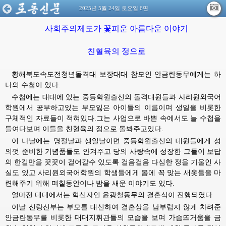
2025년 5월 24일 토요일 6면
사회주의제도가 꽃피운 아름다운 이야기
친혈육의 정으로
황해북도속도전청년돌격대 보장대대 참모인 안금란동무에게는 하
나의 수첩이 있다.
수첩에는 대대에 있는 중등학원출신의 돌격대원들과 사리원외국어
학원에서 공부하고있는 부모잃은 아이들의 이름이며 생일을 비롯한
구체적인 자료들이 적혀있다.그는 사업으로 바쁜 속에서도 늘 수첩을
들여다보며 이들을 친혈육의 정으로 돌봐주고있다.
이 나날에는 명절날과 생일날이면 중등학원출신의 대원들에게 성
의껏 준비한 기념품들도 안겨주고 당의 사랑속에 성장한 그들이 보답
의 한길만을 꿋꿋이 걸어갈수 있도록 걸음걸음 다심한 정을 기울인 사
실도 있고 사리원외국어학원의 학생들에게 몸에 꼭 맞는 새옷들을 마
련해주기 위해 며칠동안이나 밤을 새운 이야기도 있다.
얼마전 대대에서는 혁신자인 윤광철동무의 결혼식이 진행되였다.
이날 신랑신부는 부모를 대신하여 결혼상을 남부럽지 않게 차려준
안금란동무를 비롯한 대대지휘관들의 모습을 보며 가슴뜨거움을 금