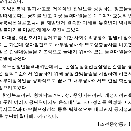
달리고있다.
지방진흥의 활기차고도 거폭적인 진일보를 상징하는 창조물
일떠세운다는 긍지를 안고 이곳 돌격대원들은 ２０여개 호동의 
궁륭식온실골조공사를 제일먼저 결속한 기세를 늦춤없이 벽체
일붙이기를 마감단계에서 추진하고있다.
대대별, 작업조사이 질제고를 위한 사회주의경쟁이 활발히 벌
지는 가운데 장마철전으로 하부망공사와 도로성층공사를 비롯
맡은 건설대상들을 기본적으로 끝내기 위하여 모든 돌격대원들
분발해나섰다.
속도전청년돌격대려단에서는 온실농장종업원살림집건설을 
은 질적수준에서 완공하기 위해 공정간맞물림을 치밀하게 하면
외부미장작업을 성과적으로 끝내고 내부공사에서도 련일 혁신
일으키고있다.
함경북도려단, 황해남도려단, 성, 중앙기관려단, 개성시려단
비롯한 여러 시공단위에서도 온실내부의 지대정리를 완성하고 
류지굴착과 배수뽐프장건설 등을 립체적으로 내밀면서 공사성
를 부단히 확대해나가고있다.
【조선중앙통신