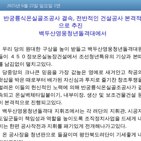
2025년 6월 22일 일요일 1면
반궁륭식온실골조공사 결속, 전반적인 건설공사 본격
으로 추진
백두산영웅청년돌격대에서
우리 당의 원대한 구상을 높이 받들고 백두산영웅청년돌격대
들이 ４５０정보온실농장건설에서 조선청년특유의 기상과 본
를 남김없이 떨치고있다.
당중앙의 크나큰 믿음을 가장 값높은 영예로 새겨안고 착공
첫삽을 박은 때로부터 배가된 자신심과 투지로 줄기찬 창조투쟁
벌려온 이들의 헌신적인 노력에 의해 반궁륭식온실골조공사가 
속되고 온실벽체타일붙이기, 내부미장, 생산 및 보조건물건설 
이 본격적으로 진행되고있다.
백두산영웅청년돌격대 지휘조에서는 각 려단의 지휘관, 시공
도일군들이 책임성과 역할을 높이도록 조직정치사업을 드세게 
미는 한편 공사작전과 지휘를 패기있게 전개해나가고있다.
온 공사장을 청년판으로 들끓이며 평안북도려단이 기세좋게 