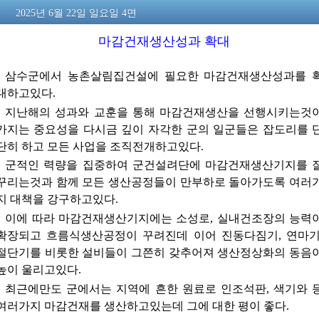
2025년 6월 22일 일요일 4면
마감건재생산성과 확대
삼수군에서 농촌살림집건설에 필요한 마감건재생산성과를 
대하고있다.
지난해의 성과와 교훈을 통해 마감건재생산을 선행시키는것
가지는 중요성을 다시금 깊이 자각한 군의 일군들은 잡도리를 
단히 하고 모든 사업을 조직전개하고있다.
군적인 력량을 집중하여 군건설려단에 마감건재생산기지를 
꾸리는것과 함께 모든 생산공정들이 만부하로 돌아가도록 여러
지 대책을 강구하고있다.
이에 따라 마감건재생산기지에는 소성로, 실내건조장의 능력
확장되고 흐름식생산공정이 꾸려진데 이어 진동다짐기, 연마기
절단기를 비롯한 설비들이 그쯘히 갖추어져 생산정상화의 동음
높이 울리고있다.
최근에만도 군에서는 지역에 흔한 원료로 인조석판, 색기와 
여러가지 마감건재를 생산하고있는데 그에 대한 평이 좋다.