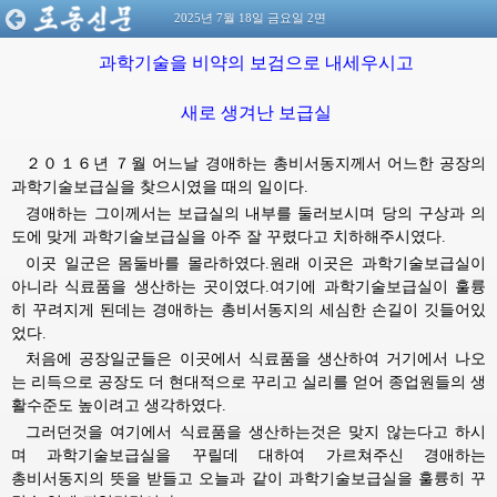
2025년 7월 18일 금요일 2면
과학기술을 비약의 보검으로 내세우시고
새로 생겨난 보급실
２０１６년 ７월 어느날
경애하는
총비서동지께서
어느한 공장의 
과학기술보급실을 찾으시였을 때의 일이다.
경애하는
그이께서는 보급실의 내부를 둘러보시며 당의 구상과 의
도에 맞게 과학기술보급실을 아주 잘 꾸렸다고 치하해주시였다.
이곳 일군은 몸둘바를 몰라하였다.원래 이곳은 과학기술보급실이
아니라 식료품을 생산하는 곳이였다.여기에 과학기술보급실이 훌륭
히 꾸려지게 된데는
경애하는
총비서동지의
세심한 손길이 깃들어있
었다.
처음에 공장일군들은 이곳에서 식료품을 생산하여 거기에서 나오
는 리득으로 공장도 더 현대적으로 꾸리고 실리를 얻어 종업원들의 생
활수준도 높이려고 생각하였다.
그러던것을 여기에서 식료품을 생산하는것은 맞지 않는다고 하시
며 과학기술보급실을 꾸릴데 대하여 가르쳐주신
경애하는
총비서동지의
뜻을 받들고 오늘과 같이 과학기술보급실을 훌륭히 꾸