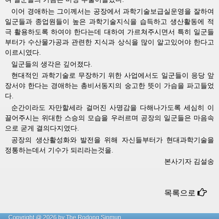
이어
경애하는
그이께서는 공장에서 과학기술보급실운영을 잘하여 
일군들과 종업원들이 높은 과학기술지식을 습득하고 생산활동에 적
극 활용하도록 하여야 한다는데 대하여 가르쳐주시면서 특히 일군들
부터가 수산물가공과 관련한 지식과 상식을 많이 알고있어야 한다고
이르시였다.
일군들의 생각은 깊어졌다.
현대적인 과학기술로 무장하기 위한 사업에서도 일군들이 응당 앞
장서야 한다는
경애하는
총비서동지의
숭고한 뜻이 가슴을 파고들었
다.
순간이라도 자만할세라 걸머진 사명감을 다해나가도록 세심히 이
끌어주시는
위대한
스승의 모습을 우러르며 공장의 일군들은 마음속
으로 굳게 결의다지였다.
공장의 생산활성화와 발전을 위해 자신들부터가 현대과학기술을
정통하는데서 기수가 되리라는것을.
본사기자 김설송
목록으로
Copyright @ 2026 by The Rodong Sinmun.