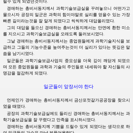
릴수 있게 되였던것이다.
경애하는
총비서동지께서
과학기술보급실을 꾸려놓으니 어떤가고 
물으시자 공장의 일군은 과학의 힘이야말로 실리를 얻을수 있는 가장
빠른 길이라는것을 잘 알게 되였다고 씩씩하게 대답올리였다.
그의 대답을 들으신
경애하는
총비서동지께서는
만면에 환한 미소
를 지으시고 과학기술보급실을 오래도록 둘러보시였다.
그날
경애하는
총비서동지께서는
종업원들에게 과학기술지식을 보
급하고 그들의 기능수준을 높여주는것이 더 실리가 있다는 뜻깊은 말
씀을 남기시였다.
일군들은 과학기술보급사업의 중요성을 더욱 깊이 깨닫게 되였으
며 모든 종업원들을 과학과 기술의 주인들로 내세워야 할 자신들의 사
명감을 절감하게 되였다.
일군들이 앞장서야 한다
언제인가
경애하는
총비서동지께서
금산포젓갈가공공장을 찾으시
였을 때였다.
공장의 과학기술보급실에도 들리신
경애하는
총비서동지께서는
과
학기술보급실을 잘 꾸렸다고 만족을 표시하시였다.
경애하는
총비서동지께
기쁨을 드릴수 있게 되였다는 생각으로 하
여 일군들의 가슴은 마냥 부풀어올랐다.