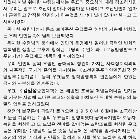
시였다.이날
위대한
수령님께서는
우표의 중요성에 대해 강조하시면
서 우리는 앞으로 조선이 얼마나 아름다운 나라이고 조선인민이 얼마
나 근면하고 강직한 인민인가 하는것을 세상에 널리 알려야 한다고 교
시하시였다.
위대한
수령님께서
몸소 보아주신 우표들은 해방의 기쁨에 넘쳐있
는 우리 인민들속에 널리 보급되였다.
위대한
수령님의
품속에서 인민의 운명에서 일어난 극적인 변화와 
행복넘친 생활은 그후에 창작된 《땅의 주인》과 《로동법령발포２
주년기념》우표에도 생동하게 비껴있었다.
우리 인민의 삶의 요람인 공화국의 창건이 가지는 사회정치적의의
와 자주적인 국가의 존엄을 과시하는 《조선민주주의인민공화국 중
앙정부수립기념》 등의 우표들도 창작발행되여 인민들에게 한없는
긍지와 자부심을 안겨주었다.
김일성
우표
《
종합대학》은
해방된 조국을 떠받들어나갈 인재들
을 키우는 사업에 크나큰 로고와 심혈을 바쳐오신
위대한
수령님의
불
멸의 업적을 전하고있다.
전쟁의 불구름이 각일각 몰려오던 １９５０년 ６월에는 조국해방
５돐을 기념하는 ２종의 우표들이 발행되였다.공화국기발과 로동자,
농민을 형상하고 또 드넓은 전야를 갈아엎는 뜨락또르를 형상한 우표
들은
위대한
수령님의
높은 뜻을 받들어 온 세계를 앞서나가려는 새 
조선의 억센 기상과 인민들의 철석의 의지를 한껏 느낄수 있게 하였