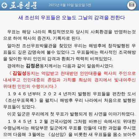
2025년 8월 10일 일요일 5면
새 조선의 우표들은 오늘도 그날의 감격을 전한다
우표는 해당 나라의 특징적면모와 당시의 사회환경을 반영하는것
으로 하여 력사의 증견자, 기록자로 된다.
얼마전 조선우표박물관을 찾았던 우리는 해방후에 창작발행된 우
표들도 깊은 감명속에 볼수 있었다.그 우표들에는 력사적인 조국해방
을 맞이한 우리 인민의 감격과 환희가 력력히 비껴있었다.
김정은
경애하는
동지께서는
다음과 같이 말씀하시였다.
김일성
《
동지는
억압받고 천대받던 인민대중을 력사의 주인으로 
내세우고 인민대중의 존엄과 가치를 최상의 경지에서 빛내여주신
위대한
인민의 
수령이시다
.》
１９４６년부터 ２０２４년까지 발행된 우표들을 편찬한 도서
《조선우표목록》을 펼치니 해방후 우리 나라에서 처음으로 발행된
우표들이 있었다.
이곳 일군은 우리에게 첫 우표가 발행되게 된 사연을 이야기하였다.
１９４５년 １２월 건국사업에 그처럼 바쁘신 속에서도
위대한
수령님께서는
해당부문 일군에게 우표를 만들데 대한 과업을 주시였
으며 다음해 ３월에는 《삼선암》을 비롯한 새 우표들을 몸소 보아주