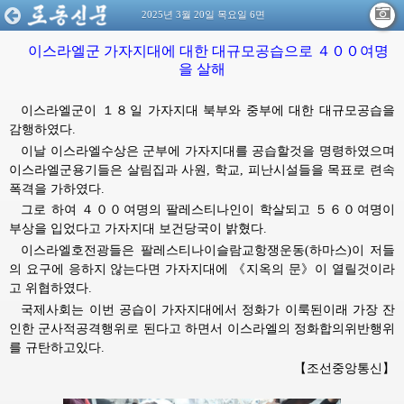
2025년 3월 20일 목요일 6면
이스라엘군 가자지대에 대한 대규모공습으로 ４００여명
을 살해
이스라엘군이 １８일 가자지대 북부와 중부에 대한 대규모공습을
감행하였다.
이날 이스라엘수상은 군부에 가자지대를 공습할것을 명령하였으며
이스라엘군용기들은 살림집과 사원, 학교, 피난시설들을 목표로 련속
폭격을 가하였다.
그로 하여 ４００여명의 팔레스티나인이 학살되고 ５６０여명이
부상을 입었다고 가자지대 보건당국이 밝혔다.
이스라엘호전광들은 팔레스티나이슬람교항쟁운동(하마스)이 저들
의 요구에 응하지 않는다면 가자지대에 《지옥의 문》이 열릴것이라
고 위협하였다.
국제사회는 이번 공습이 가자지대에서 정화가 이룩된이래 가장 잔
인한 군사적공격행위로 된다고 하면서 이스라엘의 정화합의위반행위
를 규탄하고있다.
【조선중앙통신】