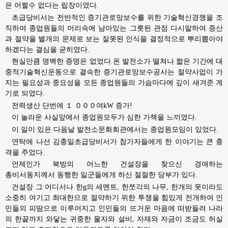
은 어쩔수 없다는 립장이였다.
초급당비서는 전반적인 증기관로망보수를 위한 기술혁신경쟁을 조
직하여 종업원들의 머리속에 남아있는 그릇된 관점 다시말하여 증산
과 절약을 별개의 문제로 보는 잘못된 인식을 결정적으로 뿌리뽑아야
하겠다는 결심을 굳히였다.
현실만큼 명백한 증명은 없었다.온 발전소가 떨쳐나 짧은 기간에 대
중적기술혁신운동으로 결속한 증기관로망보수공사는 절약사업이 가
지는 필요성과 중요성을 모든 종업원들의 가슴마다에 깊이 새겨준 계
기로 되였다.
전력생산 단번에 １ ０００여kW 증가!
이 놀라운 사실앞에서 종업원모두가 심한 가책을 느끼였다.
이 일이 있은 다음날 발전소문화회관에서는 종업원모임이 있었다.
연탁에 나선 김충일초급당비서가 참가자들에게 한 이야기는 큰 충
격을 주었다.
언제인가 북방의 어느한 건설장을 찾으신
경애하는
총비서동지께서
동행한 일군들에게 하신 절절한 당부가 있다.
건설장 그 어디서나 한g의 세멘트, 한쪼각의 나무, 한개의 못이라도
소중히 여기고 최대한으로 절약하기 위한 투쟁을 힘있게 전개하여 인
민들의 피땀으로 이루어지고 인민들의 뜨거운 마음에 떠받들려 나라
의 한끝까지 와닿는 귀중한 물자와 설비, 자재와 자금이 조금도 허실