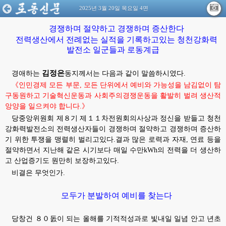
2025년 3월 20일 목요일 4면
경쟁하며 절약하고 경쟁하며 증산한다
전력생산에서 전례없는 실적을 기록하고있는 청천강화력
발전소 일군들과 로동계급
김정은
경애하는
동지께서는
다음과 같이 말씀하시였다.
《인민경제 모든 부문, 모든 단위에서 예비와 가능성을 남김없이 탐
구동원하고 기술혁신운동과 사회주의경쟁운동을 활발히 벌려 생산적
앙양을 일으켜야 합니다.》
당중앙위원회 제８기 제１１차전원회의사상과 정신을 받들고 청천
강화력발전소의 전력생산자들이 경쟁하며 절약하고 경쟁하며 증산하
기 위한 투쟁을 맹렬히 벌리고있다.결과 많은 로력과 자재, 연료 등을
절약하면서 지난해 같은 시기보다 매일 수만kWh의 전력을 더 생산하
고 산업증기도 원만히 보장하고있다.
비결은 무엇인가.
모두가 분발하여 예비를 찾는다
당창건 ８０돐이 되는 올해를 기적적성과로 빛내일 일념 안고 년초