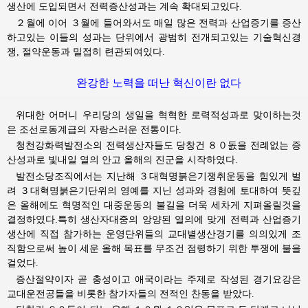
생산에 도입되면서 전력증산성과는 계속 확대되고있다.
２월에 이어 ３월에 들어와서도 매일 많은 전력과 산업증기를 증산
하고있는 이들의 성과는 단위에서 광범히 전개되고있는 기술혁신경
쟁, 절약운동과 밀접히 련관되여있다.
완강한 노력을 떠난 혁신이란 없다
위대한
어머니 우리당의 생일을 혁혁한 로력적성과로 맞이하는것
은 조선로동계급의 자랑스러운 전통이다.
청천강화력발전소의 전력생산자들도 당창건 ８０돐을 전례없는 증
산성과로 빛내일 열의 안고 올해의 진군을 시작하였다.
발전소당조직에서는 지난해 ３대혁명붉은기쟁취운동을 힘있게 벌
려 ３대혁명붉은기단위의 영예를 지닌 성과와 경험에 토대하여 뜻깊
은 올해에도 혁명적인 대중운동의 불길을 더욱 세차게 지펴올릴것을
결정하였다.특히 생산자대중의 앙양된 열의에 맞게 전력과 산업증기
생산에 직접 참가하는 운영단위들의 교대별생산경기를 의의있게 조
직함으로써 높이 세운 올해 목표를 무조건 점령하기 위한 투쟁에 불을
걸었다.
증산절약이자 곧 충성이고 애국이라는 주제로 작성된 경기요강은
교대운전공들을 비롯한 참가자들의 전적인 찬동을 받았다.