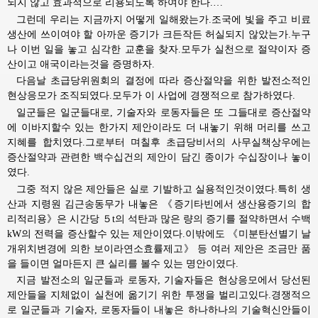
되지 않고 효과적으로 리용되도록 하여야 한다.…
그런데 우리는 지금까지 어떻게 일해왔는가.조국에 빛을 주고 비료
생산에 쓰이여야 할 아까운 증기가 크든작든 허실되지 않았는가.누구
나 이번 일을 놓고 심각한 교훈을 찾자.모두가 실천으로 절약이자 증
산이고 애국이라는것을 증명하자.
다음날 초급당위원회의 결정에 따라 증산절약을 위한 발전소적인
현상응모가 조직되였다.모두가 이 사업에 경쟁적으로 참가하였다.
일군들은 일군들대로, 기술자와 로동자들은 또 그들대로 증산절약
에 이바지할수 있는 한가지 제안이라도 더 내놓기 위해 머리를 쓰고
지혜를 합치였다.그로부터 며칠후 초급당비서의 사무실책상우에는
증산절약과 관련한 백수십건의 제안이 담긴 종이가 수십장이나 놓이
였다.
그중 적지 않은 제안들은 실로 기발하고 실용적인것이였다.특히 생
산과 지령원 김근송동무가 내놓은 《증기타빈에서 생산용증기의 합
리적리용》은 시간당 ５t의 석탄과 많은 량의 증기를 절약하면서 수백
kW의 전력을 증산할수 있는 제안이였다.이밖에도 《미분탄선별기 날
개위치변경에 의한 보이라연소효률제고》 등 여러 제안은 조금만 품
을 들이면 얼마든지 큰 실리를 볼수 있는 명안이였다.
지금 발전소의 일군들과 로동자, 기술자들은 현상응모에서 당선된
제안들을 지체없이 실천에 옮기기 위한 투쟁을 벌리고있다.경쟁적으
로 일군들과 기술자, 로동자들이 내놓은 하나하나의 기술혁신안들이