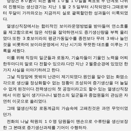
당창건 ８０돐이 되는 올해 １０월 １０일을 목표로 두 단계로 나뉘
여 진행되는 생산경기는 지난 １월 ２５일부터 시작되였다.그때로부
터 두달이 가까와오는 지금까지 실로 괄목할만한 성과들이 이룩되였
다.
열생산직장에서는 합리적인 보이라운영방법을 받아들여 연소효률
을 제고함으로써 많은 석탄을 절약하면서도 증기생산량을 부쩍 올리
였다.또한 ３호보이라의 평균가동일수를 종전보다 무려 ３배나 늘인
것을 비롯하여 보이라운영에서 지난 시기와 뚜렷한 대조를 이루는 기
록을 세웠다.
이를 위해 직장의 일군들과 로동자, 기술자들이 기울인 노력을 어찌
한두마디의 말로 다 전할수 있으랴.다만 지난 ２월중순경에 있었던 한
가지 사실을 이야기하려고 한다.
그날 직장앞에 뜻밖의 난관이 제기되였다.원인을 알수 없는 화염소
각으로 생산을 정상화할수 없는 정황이 조성되여 증기생산을 더 늘일
수 없게 된것이다.전력생산의 첫 공정이라고도 할수 있는 열생산직장
에서 이런 일이 생기다나니 발전소의 일군들과 종업원들의 관심은 자
연히 이곳으로 쏠리였다.
그때 열생산직장 로동계급의 가슴속에 고패친것은 과연 무엇이였
던가.
전화의 나날 락원의 １０명 당원들이 맨손으로 수류탄을 생산보장
한 그 본때로 증기생산과제를 기어이 수행하자.