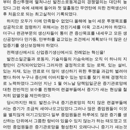
부터 증산투쟁에 떨쳐나선 발전소로동계급의 경쟁열의는 대단히 높
았다.그런 속에 새해에 들어와 첫 열흘동안 무연탄에 의한 전력생산이
후 처음으로 되는 최고실적이 기록되였다.
하지만 모두가 이에 만족할수 없었다.올해에 높이 세운 투쟁목표를
성공적으로 점령하기 위해서는 전진기세를 더욱 고조시켜야 하였다.
더구나 련관부문의 생산자들이 통이 큰 증산목표를 내세우고 모든 생
산공정마다 만가동, 만부하를 걸고있는 조건에서 계획보다 더 많은 산
업증기를 생산보장해야 하였다.
전력생산에서도 산업증기생산에서도 전례없는 혁신을!
발전소일군들과 로동자, 기술자들의 가슴속에는 오직 이 하나의 지
향만이 간직되여있었다.그러자면 결정적으로 있는 로력, 있는 설비,
있는 자재, 있는 연료로 더 많이 생산하기 위한 투쟁을 과감히 벌려야
했다.하여 누구나 증산에 이바지할수 있는 방도를 찾기 위해 경쟁적으
로 노력하였다.그러던 지난 １월 어느날 당책임일군은 증기관로망에
대한 전반적인 보수를 진행하여 련결부들에서 증기가 새는 현상을 철
저히 없앨것을 제안하였다.
당시까지만 해도 발전소구내 증기관로망의 적지 않은 련결부들에
서는 증기가 조금씩 새여나오고있었다.그러나 많은 종업원들이 이것
을 별치않게 여기고있었다.일부 종업원들은 하루에도 많은 증기를 생
산하는 단위에서 그쯤한 랑비야 있을수 있지 않는가 하는 태도였고 또
어떤 종업원들은 증기관로망을 형성한지 오래다나니 증기가 새는것