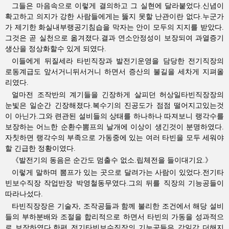
그들은 마음속으로 이렇게 결의하고 그 실현에 달라붙었다.신념이
확고하고 의지가 강한 사람들에게는 뚫지 못할 난관이란 없다.누군가
가 제기한 화실내부랭공기침습을 막자는 안이 모두의 지지를 받았다.
그것은 곧 실천으로 옮겨졌다.결과 연소안정성이 보장되여 과열증기
생산을 정상화할수 있게 되였다.
이들에게 뒤질세라 타빈직장과 발전기운영을 담당한 전기직장의
로동계급도 앞서거니뒤서거니 하면서 증산의 불길을 세차게 지펴올
리였다.
얼마전 조작반의 계기들을 긴장하게 살피던 허상일타빈직장장의
눈빛은 일순간 긴장해졌다.복수기의 진공도가 점점 떨어지고있는것
이 아닌가.그와 련관된 설비들의 상태를 하나하나 따져보니 랭각수를
보장하는 어느한 순환수뽐프의 날개에 이상이 생긴것이 분명하였다.
자칫하면 랭각수의 부족으로 가동중에 있는 여러 타빈을 모두 세워야
할 긴급한 정황이였다.
《발전기의 동음은 순간도 멈출수 없소.립체전을 들이대기요.》
이렇게 말하며 뽐프가 있는 곳으로 달려가는 사람이 있었다.전기타
빈보수직장 작업반장 박영철동무였다.그의 뒤를 직장의 기능공들이
따라나섰다.
타빈직장장은 기술자, 조작공들과 함께 불리한 조건에서 해당 설비
들의 부하분배와 조절을 합리적으로 하면서 타빈의 가동을 성과적으
로 보장하였다.한편 전기타빈보수직장의 기능공들은 각일각 더해지