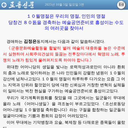
2025년 10월 5일 일요일 5면
１０월명절은 우리의 명절, 인민의 명절
당창건 ８０돐을 경축하는 예술공연준비로 흥성이는 수도
의 여러곳을 찾아서
김정은
경애하는
동지께서는
다음과 같이 말씀하시였다.
《군중문화예술활동을 활발히 벌려 예술의 대중화를 높은 수준에
서 실현하며 사회주의건설의 들끓는 전투장마다에서 혁명의 노래, 투
쟁의 노래가 힘있게 울려퍼지도록 하여야 합니다.》
위대한
어머니당의 생일을 빛나는 로력적성과로만이 아니라 환희
의 춤과 노래로 맞이하려는 온 나라 인민들의 강렬한 념원이 １０월의
강산에 넘쳐나고있다.１０월의 명절이 하루하루 다가오는 요즘 그 어
느 지역과 단위라 할것없이 당에 대한 신뢰심과 거창한 변혁의 실체들
이 일떠서는 벅찬 현실을 구가하는 예술공연준비로 흥성이고있다.
우리가 국가계획위원회를 찾았을 때 그곳에서는 일군들이 무대에
올라 노래 《어머니생일》을 격조높이 부르고있었다.《조선로동당
어머니생일 １０월명절 축하합니다》라는 구절을 합창하는 일군들의
얼굴마다에는 기쁨과 환희의 감정이 어려있었다.
이어 무대에는 기악병창과 요술, 북제창 등 다채로운 종목들이 올랐