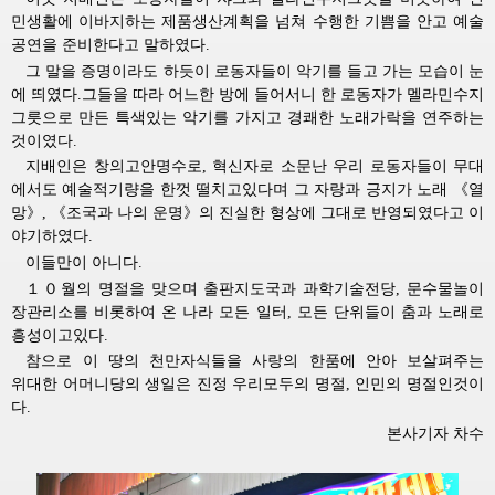
민생활에 이바지하는 제품생산계획을 넘쳐 수행한 기쁨을 안고 예술
공연을 준비한다고 말하였다.
그 말을 증명이라도 하듯이 로동자들이 악기를 들고 가는 모습이 눈
에 띄였다.그들을 따라 어느한 방에 들어서니 한 로동자가 멜라민수지
그릇으로 만든 특색있는 악기를 가지고 경쾌한 노래가락을 연주하는
것이였다.
지배인은 창의고안명수로, 혁신자로 소문난 우리 로동자들이 무대
에서도 예술적기량을 한껏 떨치고있다며 그 자랑과 긍지가 노래 《열
망》, 《조국과 나의 운명》의 진실한 형상에 그대로 반영되였다고 이
야기하였다.
이들만이 아니다.
１０월의 명절을 맞으며 출판지도국과 과학기술전당, 문수물놀이
장관리소를 비롯하여 온 나라 모든 일터, 모든 단위들이 춤과 노래로
흥성이고있다.
참으로 이 땅의 천만자식들을 사랑의 한품에 안아 보살펴주는
위대한
어머니당의 생일은 진정 우리모두의 명절, 인민의 명절인것이
다.
본사기자 차수