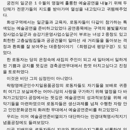
궁전의 일군은 １０월의 명절에 훌륭한 예술공연을 내놓기 위해 두
단체가 전문가들의 지도를 받아가며 열성을 내고있다고 귀띔해주었
다.
화성구역에서는 일군들과 교육자, 로동자들이 다같이 참가하는 특
색있는 예술공연을 준비하고있었다.공연종목에는 구역의 봄빛물자보
장사업소일군과 승강기운영사업소일군이 부르는 녀성２중창도 있고
희한한 고층살림집들과 공공건물이 일떠선 새 거리들을 돌아보는 격
정과 환희를 잘 보여주는 대중창이야기 《최령감네 평양구경》도 있
었다.
한 로동자는 당의 은정속에 새집의 주인이 되고 새 일터에서 일하게
된 기쁨과 긍지를 뜻깊은 경축공연무대에서 한껏 터치고싶다고 진정
을 토로하였다.
이것은 비단 그의 심정만이 아니였다.
락랑영예군인수지일용품공장의 로동자들도 자기들을 보배로 귀중
히 여기고 보살펴주는 어머니당의 사랑을 구가하기 위해 열정을 다 바
쳐가고있었다.공장에서는 뜻깊은 예술공연의 성과적보장을 위해 새
악기들을 마련하였으며 로동자들은 생산과제를 넘쳐 수행한 자랑 안
고 인민문화궁전의 화려한 무대에서 예술공연준비를 하고있었다.
우리는 이어 예술공연준비열의가 대단하다는 만경대혁명사적지기
념품공장에도 들려보았다.
이곳 지배인은 로동자들이 쟈크와 멜라민수지그릇을 비롯하여 인