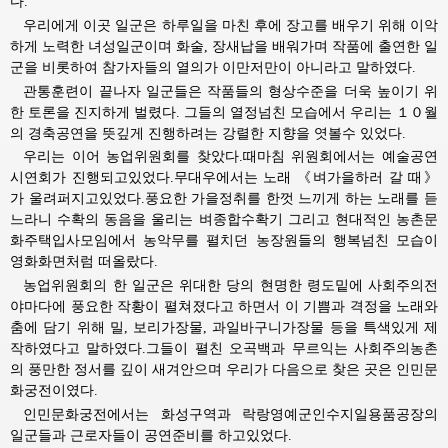
다.
우리에게 이곳 일군은 하루일을 마친 후에 장고를 배우기 위해 이악
하게 노력한 녀성일군이며 화술, 장새납을 배워가며 작품에 출연한 일
군을 비롯하여 참가자들의 열의가 이만저만이 아니라고 말하였다.
관통훈련이 끝나자 일군들은 작품들의 형상수준을 더욱 높이기 위
한 토론을 진지하게 벌렸다. 그들의 열정넘친 모습에서 우리는 １０월
의 경축공연을 뜻깊게 진행하려는 강렬한 지향을 엿볼수 있었다.
우리는 이어 농업위원회를 찾았다.때마침 위원회에서는 예술공연
시연회가 진행되고있었다.무대우에서는 노래 《벼가을하러 갈 때》
가 울려퍼지고있었다.풍요한 가을정취를 한껏 느끼게 하는 노래를 듣
느라니 수확의 동음을 울리는 벼종합수확기 그리고 현대적인 농촌문
화주택입사모임에서 농악무를 펼치던 농장원들의 행복넘친 모습이
영화화면처럼 떠올랐다.
농업위원회의 한 일군은
위대한
당의 현명한 령도밑에 사회주의전
야마다에 풍요한 작황이 펼쳐졌다고 하면서 이 기쁨과 격정을 노래와
춤에 담기 위해 밀, 보리가장물, 과일바구니가장물 등을 특색있게 제
작하였다고 말하였다.그들이 펼친 오곡백과 무르익는 사회주의농촌
의 풍만한 정서를 깊이 새겨안으며 우리가 다음으로 찾은 곳은 인민문
화궁전이였다.
인민문화궁전에서는 화성구역과 락랑영예군인수지일용품공장의
일군들과 근로자들이 공연준비를 하고있었다.