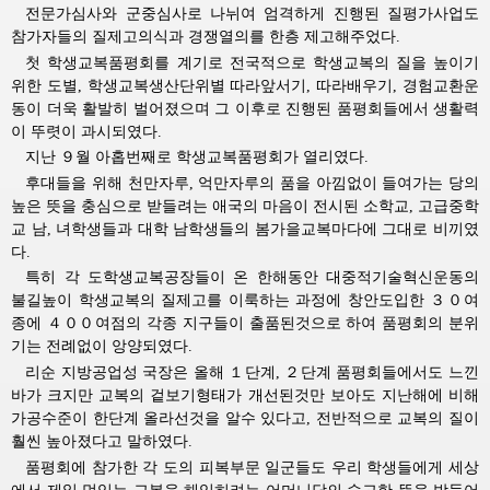
전문가심사와 군중심사로 나뉘여 엄격하게 진행된 질평가사업도
참가자들의 질제고의식과 경쟁열의를 한층 제고해주었다.
첫 학생교복품평회를 계기로 전국적으로 학생교복의 질을 높이기
위한 도별, 학생교복생산단위별 따라앞서기, 따라배우기, 경험교환운
동이 더욱 활발히 벌어졌으며 그 이후로 진행된 품평회들에서 생활력
이 뚜렷이 과시되였다.
지난 ９월 아홉번째로 학생교복품평회가 열리였다.
후대들을 위해 천만자루, 억만자루의 품을 아낌없이 들여가는 당의
높은 뜻을 충심으로 받들려는 애국의 마음이 전시된 소학교, 고급중학
교 남, 녀학생들과 대학 남학생들의 봄가을교복마다에 그대로 비끼였
다.
특히 각 도학생교복공장들이 온 한해동안 대중적기술혁신운동의
불길높이 학생교복의 질제고를 이룩하는 과정에 창안도입한 ３０여
종에 ４００여점의 각종 지구들이 출품된것으로 하여 품평회의 분위
기는 전례없이 앙양되였다.
리순 지방공업성 국장은 올해 １단계, ２단계 품평회들에서도 느낀
바가 크지만 교복의 겉보기형태가 개선된것만 보아도 지난해에 비해
가공수준이 한단계 올라선것을 알수 있다고, 전반적으로 교복의 질이
훨씬 높아졌다고 말하였다.
품평회에 참가한 각 도의 피복부문 일군들도 우리 학생들에게 세상