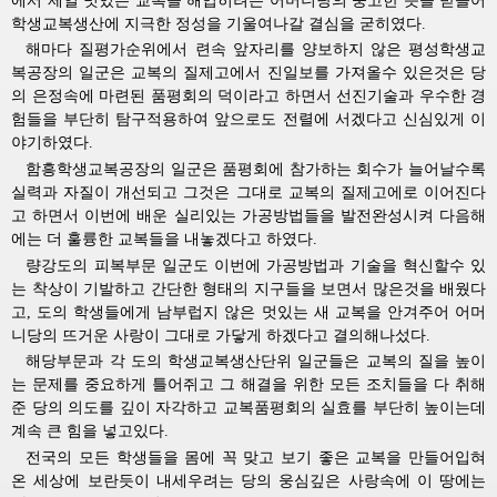
에서 제일 멋있는 교복을 해입히려는 어머니당의 숭고한 뜻을 받들어
학생교복생산에 지극한 정성을 기울여나갈 결심을 굳히였다.
해마다 질평가순위에서 련속 앞자리를 양보하지 않은 평성학생교
복공장의 일군은 교복의 질제고에서 진일보를 가져올수 있은것은 당
의 은정속에 마련된 품평회의 덕이라고 하면서 선진기술과 우수한 경
험들을 부단히 탐구적용하여 앞으로도 전렬에 서겠다고 신심있게 이
야기하였다.
함흥학생교복공장의 일군은 품평회에 참가하는 회수가 늘어날수록
실력과 자질이 개선되고 그것은 그대로 교복의 질제고에로 이어진다
고 하면서 이번에 배운 실리있는 가공방법들을 발전완성시켜 다음해
에는 더 훌륭한 교복들을 내놓겠다고 하였다.
량강도의 피복부문 일군도 이번에 가공방법과 기술을 혁신할수 있
는 착상이 기발하고 간단한 형태의 지구들을 보면서 많은것을 배웠다
고, 도의 학생들에게 남부럽지 않은 멋있는 새 교복을 안겨주어 어머
니당의 뜨거운 사랑이 그대로 가닿게 하겠다고 결의해나섰다.
해당부문과 각 도의 학생교복생산단위 일군들은 교복의 질을 높이
는 문제를 중요하게 틀어쥐고 그 해결을 위한 모든 조치들을 다 취해
준 당의 의도를 깊이 자각하고 교복품평회의 실효를 부단히 높이는데
계속 큰 힘을 넣고있다.
전국의 모든 학생들을 몸에 꼭 맞고 보기 좋은 교복을 만들어입혀
온 세상에 보란듯이 내세우려는 당의 웅심깊은 사랑속에 이 땅에는