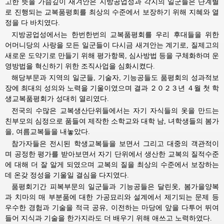
고한 뜻을 가슴깊이 새겨안은 지방공업성과 각지의 일군들은 단계별
로 진행되는 교복품평회를 최상의 수준에서 보장하기 위해 지혜와 열
정을 다 바치였다.
지방공업성에서는 한번한번의 교복품평회를 우리 후대들을 위한
어머니당의 사랑을 모든 일군들이 다시금 새겨안는 계기로, 질제고의
새로운 도약기로 만들기 위해 평가항목, 심사방법 등을 구체화하며 운
영방법을 혁신하기 위한 조직사업을 심화시켰다.
해당부문과 지역의 일군들, 기술자, 기능공들도 품평회의 성과적보
장에 최대의 성의와 노력을 기울이였으며 결과 ２０２３년 ４월 첫 학
생교복품평회가 성대히 열리였다.
전국의 수많은 교복생산단위들에서는 자기 자식들의 옷을 만드는
친부모의 심정으로 품들여 제작한 소학교와 대학 남, 녀학생들의 봄가
을, 여름교복들을 내놓았다.
참가자들은 전시된 학생교복들을 보면서 그리고 대중의 객관적이
며 공정한 평가를 받아보면서 자기 단위에서 생산한 교복의 질적수준
에 대해 더 잘 알게 되였으며 교복의 질을 최상의 수준에서 보장하는
데 온갖 정성을 기울일 결심을 다지였다.
품평회기간 피복부문의 일군들과 기능공들은 달린옷, 봄가을양복
과 치마의 매 부분품에 대한 가공묘리와 설계에서 제기되는 문제 등
우수한 경험과 기술을 적극 공유, 이전하는 마당에 앞을 다투어 뛰여
들어 지식과 기술을 한가지라도 더 배우기 위해 애쓰고 노력하였다.