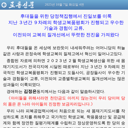
2025년 10월 7일 화요일 4면
후대들을 위한 당정책집행에서 진일보를 이룩
지난 ３년간 ９차례의 학생교복품평회가 진행되고 우수한
기술과 경험이 교류,
이전되여 교복의 질개선에서 뚜렷한 전진을 가져왔다
우리 후대들을 온 세상에 보란듯이 내세워주려는 어머니당의 하늘
같은 사랑과 은정속에 학생교복의 질제고에서 혁신이 일어나고있다.
종합된 자료에 의하면 ２０２３년 ２월 학생교복생산을 위한 새 몸
재기지도서가 전국각지에 시달된 때로부터 지난 ３년간 ９차례의 전
국적인 학생교복품평회가 진행되고 도들사이, 공장들사이 우수한 기
술과 경험들이 교류, 이전되여 교종별학생교복의 질개선에서는 많은
성과들이 이룩되였다.
김정은
경애하는
동지께서는
다음과 같이 말씀하시였다.
《아이들을 위해서라면 천만금도 아끼지 않는것이 우리 당이며 당
의 품은 온 나라 아이들의 진정한 보금자리입니다.》
우리 나라 피복공업력사에서 처음으로 되는 새 몸재기지도서를 작
성하도록 조치를 취해주고 국가적인 학생교복, 학용품생산 및 공급체
계와 함께 정연한 질평가체계를 수립하고 정상운영하도록 한 당의 숭