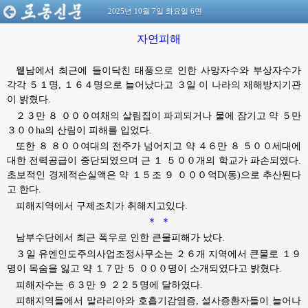
2025년 10월 7일 화요일 6면
자연피해
윁남에서 최근에 들이닥친 태풍으로 인한 사망자수와 부상자수가
각각 ５１명, １６４명으로 늘어났다고 ３일 이 나라의 재해방지기관
이 밝혔다.
２３만 ８ ０００여채의 살림집이 파괴되거나 물에 잠기고 약 ５만
３００ha의 산림이 피해를 입었다.
또한 ８ ８００여대의 전주가 넘어지고 약 ４６만 ８ ５００세대에
대한 전력공급이 중단되였으며 근 １ ５００개의 학교가 파손되였다.
초보적인 경제적손실액은 약 １５조 ９ ０００억D(동)으로 추산된다
고 한다.
피해지역에서 구제조치가 취해지고있다.
＊ ＊
남부수단에서 최근 폭우로 인한 큰물피해가 났다.
３일 유엔인도주의사업조정사무소는 ２６개 지역에서 큰물로 １９
명이 목숨을 잃고 약 １７만 ５ ０００명이 소개되였다고 밝혔다.
피해자수는 ６３만 ９ ２２５명에 달하였다.
피해지역들에서 말라리아와 호흡기감염증, 설사증환자들이 늘어나