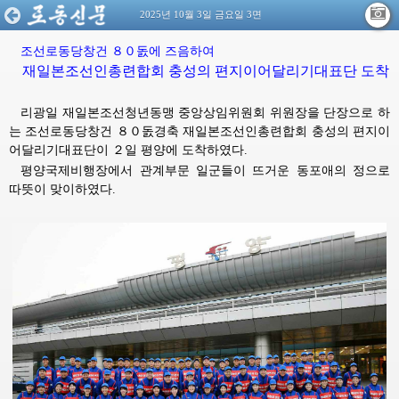
2025년 10월 3일 금요일 3면
조선로동당창건
８０돐에
즈음하여
재일본조선인총련합회 충성의 편지이어달리기대표단 도착
리광일 재일본조선청년동맹 중앙상임위원회 위원장을 단장으로 하
는 조선로동당창건 ８０돐경축 재일본조선인총련합회 충성의 편지이
어달리기대표단이 ２일 평양에 도착하였다.
평양국제비행장에서 관계부문 일군들이 뜨거운 동포애의 정으로
따뜻이 맞이하였다.