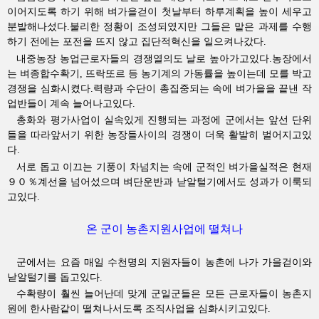
이어지도록 하기 위해 벼가을걷이 첫날부터 하루계획을 높이 세우고
분발해나섰다.불리한 정황이 조성되였지만 그들은 맡은 과제를 수행
하기 전에는 포전을 뜨지 않고 집단적혁신을 일으켜나갔다.
내중농장 농업근로자들의 경쟁열의도 날로 높아가고있다.농장에서
는 벼종합수확기, 뜨락또르 등 농기계의 가동률을 높이는데 모를 박고
경쟁을 심화시켰다.력량과 수단이 총집중되는 속에 벼가을을 끝낸 작
업반들이 계속 늘어나고있다.
총화와 평가사업이 실속있게 진행되는 과정에 군에서는 앞선 단위
들을 따라앞서기 위한 농장들사이의 경쟁이 더욱 활발히 벌어지고있
다.
서로 돕고 이끄는 기풍이 차넘치는 속에 군적인 벼가을실적은 현재
９０％계선을 넘어섰으며 벼단운반과 낟알털기에서도 성과가 이룩되
고있다.
온 군이 농촌지원사업에 떨쳐나
군에서는 요즘 매일 수천명의 지원자들이 농촌에 나가 가을걷이와
낟알털기를 돕고있다.
수확량이 훨씬 늘어난데 맞게 군일군들은 모든 근로자들이 농촌지
원에 한사람같이 떨쳐나서도록 조직사업을 심화시키고있다.