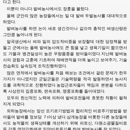
다고 한다.
이뿐이 아니다.밭벼농사에서도 장훈을 불렀다.
올해 군안의 많은 농장들에서는 밀 대 밭벼 두벌농사를 대대적으로
하였다.
밭벼농사를 하면 논이 새로 생긴것이나 같으며 총적인 벼생산량은
그만큼 늘어나게 된다.
알곡생산에서 벼와 밀의 압도적비중을 보장할데 대한 당정책을 받
들고 군에서는 올해 밭벼농사에도 큰 힘을 넣고 생육기일이 짧으면서
도 가물과 병견딜성이 높은 우량품종을 받아들이였다.지난해 밭벼농
사의 경험과 교훈에 기초하여 재배면적을 더욱 늘이고 보여주기, 기술
전습회도 실속있게 조직진행하였다.
많은 면적에서 밭벼농사를 처음 해보는 조건에서 걸린 문제가 한두
가지가 아니였지만 군일군들은 기술력량을 적극 발동하면서 농사지
도를 과학적으로 진행하였다.농업근로자들이 책임과 본분을 다하도
록 사상전의 집중포화, 련속포화, 명중포화를 들이대였다.
모두의 헌신적인 노력에 의하여 밭벼포전들에 흐뭇한 작황이 펼쳐
지게 되였다.
외하농장에서는 앞선 모기르기방법과 합리적인 비료주기방법을 받
아들여 밭벼를 정보당 ７t이상 냈다.삼개농장을 비롯한 다른 농장들에
서도 농작물의 생육상태를 개선하기 위해 피토신, 다원소광물질비료
등 각종 영양강화제로 잎덧비료주기를 하여 밭벼농사를 잘 지었다.