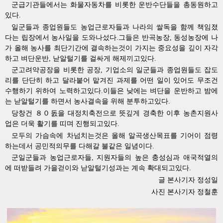
군급기관들에서는 화물자동차를 비롯한 운반수단들을 총동원하고
있다.
일군들과 종업원들도 농업근로자들과 나라의 쌀독을 함께 책임졌
다는 립장에서 농사일을 도와나섰다.그들은 반곡농장, 동성농장에 나
가 올해 농사를 최단기간에 결속하는것이 가지는 중요성을 깊이 자각
하고 벼단운반, 낟알털기를 걸싸게 해제끼고있다.
군고려약공장을 비롯한 공장, 기업소의 일군들과 종업원들도 잡도
리를 단단히 하고 달라붙어 맡겨진 과제를 어떤 일이 있어도 무조건
수행하기 위하여 노력하고있다.이들은 낮에는 벼단을 운반하고 밤에
는 낟알털기를 하면서 농사결속을 위해 분투하고있다.
당창건 ８０돐을 대정치축전으로 뜻깊게 경축한 이후 농촌지원사
업은 더욱 활기를 띠며 진행되고있다.
모두의 가슴속에 차넘치는것은 올해 알곡생산목표를 기어이 점령
하는데서 공민적의무를 다해갈 불같은 일념이다.
군일군들과 농업근로자들, 지원자들의 높은 충성심과 애국적열의
에 떠받들려 가을걷이와 낟알털기성과는 계속 확대되고있다.
글 본사기자 정성일
사진 본사기자 정철훈