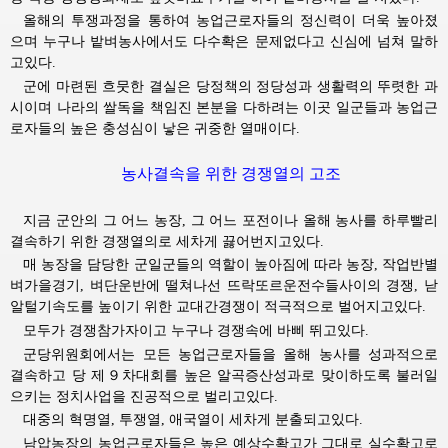
올해의 투쟁과정을 통하여 농업근로자들의 정신력이 더욱 높아졌
으며 누구나 밭벼농사에서도 다수확은 문제없다고 신심에 넘쳐 말하
고있다.
군에 마련된 흐뭇한 결실은 당정책의 정당성과 생활력의 뚜렷한 과
시이며 나라의 쌀독을 책임진 본분을 다하려는 이곳 일군들과 농업근
로자들의 높은 충성심이 낳은 귀중한 열매이다.
농사결속을 위한 경쟁열의 고조
지금 군안의 그 어느 농장, 그 어느 포전이나 올해 농사를 하루빨리
결속하기 위한 경쟁열의로 세차게 끓어번지고있다.
매 농장을 담당한 군일군들의 역할이 높아짐에 따라 농장, 작업반별
벼가을경기, 벼단운반에 떨쳐나선 뜨락또르운전수들사이의 경쟁, 낟
알털기속도를 높이기 위한 교대간경쟁이 적극적으로 벌어지고있다.
모두가 경쟁참가자이고 누구나 경쟁속에 바삐 뛰고있다.
군당위원회에서는 모든 농업근로자들을 올해 농사를 성과적으로
결속하고 당 제９차대회를 높은 알곡증산성과로 맞이하도록 불러일
으키는 정치사업을 진공적으로 벌리고있다.
대중의 혁명열, 투쟁열, 애국열이 세차게 분출되고있다.
남압농장의 농업근로자들은 높은 예상수확고가 그대로 실수확고로