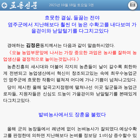
2025년 10월 18일 토요일 5면
흐뭇한 결실, 들끓는 전야
염주군에서 지난해보다 훨씬 더 높은 수확고를 내다보며 가
을걷이와 낟알털기를 다그치고있다
김정은
경애하는
동지께서는
다음과 같이 말씀하시였다.
《오늘 농업부문앞에 나서는 가장 중요한 과업은 농사를 잘하여 농
업생산을 결정적으로 늘이는것입니다.》
농촌진흥의 새시대와 더불어 각지의 농촌들이 날이 갈수록 희한하
게 전변되고 농업생산에서 혁신이 창조되고있는 속에 최우수농업군
인 염주군에 흐뭇한 작황이 펼쳐져 어디에 가나 기쁨이 넘쳐나고있다.
당이 제시한 올해 알곡고지점령에 떨쳐나선 이곳 일군들과 농업근
로자들, 지원자들은 신심도 드높이 가을걷이와 낟알털기를 본때있게
다그치고있다.
밭벼농사에서도 장훈을 불렀다
올해 군의 농장들에서 례년에 없이 논벼농사가 잘되였다.예상수확
고를 판정한데 의하면 지난해보다 논벼를 정보당 １t이상 증수할수 있