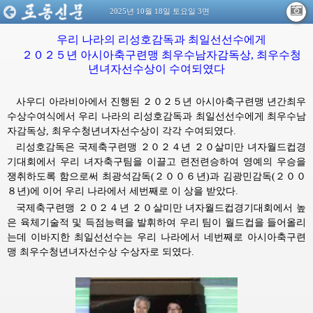
2025년 10월 18일 토요일 3면
우리 나라의 리성호감독과 최일선선수에게
２０２５년 아시아축구련맹 최우수남자감독상, 최우수청
년녀자선수상이 수여되였다
사우디 아라비아에서 진행된 ２０２５년 아시아축구련맹 년간최우
수상수여식에서 우리 나라의 리성호감독과 최일선선수에게 최우수남
자감독상, 최우수청년녀자선수상이 각각 수여되였다.
리성호감독은 국제축구련맹 ２０２４년 ２０살미만 녀자월드컵경
기대회에서 우리 녀자축구팀을 이끌고 련전련승하여 영예의 우승을
쟁취하도록 함으로써 최광석감독(２００６년)과 김광민감독(２００
８년)에 이어 우리 나라에서 세번째로 이 상을 받았다.
국제축구련맹 ２０２４년 ２０살미만 녀자월드컵경기대회에서 높
은 육체기술적 및 득점능력을 발휘하여 우리 팀이 월드컵을 들어올리
는데 이바지한 최일선선수는 우리 나라에서 네번째로 아시아축구련
맹 최우수청년녀자선수상 수상자로 되였다.