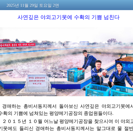
2025년 11월 29일 토요일 2면
사연깊은 야외고기못에 수확의 기쁨 넘친다
경애하는
총비서동지께서
돌아보신 사연깊은 야외고기못에서
수확의 기쁨에 넘쳐있는 평양메기공장의 종업원들이다.
２０１５년 １０월 어느날 평양메기공장을 찾으시여 이 야외
기못에도 들리신
경애하는
총비서동지께서는
말그대로 물 절반,