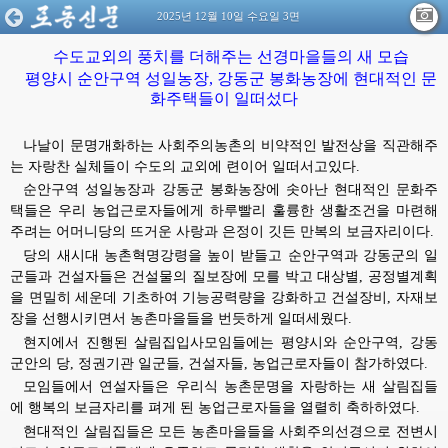
2025년 12월 10일 수요일 3면
수도교외의 풍치를 더해주는 선경마을들의 새 모습
평양시 순안구역 성일농장, 강동군 봉화농장에 현대적인 문
화주택들이 일떠섰다
나날이 문명개화하는 사회주의농촌의 비약적인 발전상을 직관해주
는 자랑찬 실체들이 수도의 교외에 련이어 일떠서고있다.
순안구역 성일농장과 강동군 봉화농장에 솟아난 현대적인 문화주
택들은 우리 농업근로자들에게 하루빨리 훌륭한 생활조건을 마련해
주려는 어머니당의 뜨거운 사랑과 은정이 깃든 만복의 보금자리이다.
당의 새시대 농촌혁명강령을 높이 받들고 순안구역과 강동군의 일
군들과 건설자들은 건설물의 질보장에 모를 박고 대상별, 공정별계획
을 면밀히 세운데 기초하여 기능공력량을 강화하고 건설장비, 자재보
장을 선행시키면서 농촌마을들을 번듯하게 일떠세웠다.
현지에서 진행된 살림집입사모임들에는 평양시와 순안구역, 강동
군안의 당, 정권기관 일군들, 건설자들, 농업근로자들이 참가하였다.
모임들에서 연설자들은 우리식 농촌문명을 자랑하는 새 살림집들
에 행복의 보금자리를 펴게 된 농업근로자들을 열렬히 축하하였다.
현대적인 살림집들은 모든 농촌마을들을 사회주의선경으로 전변시