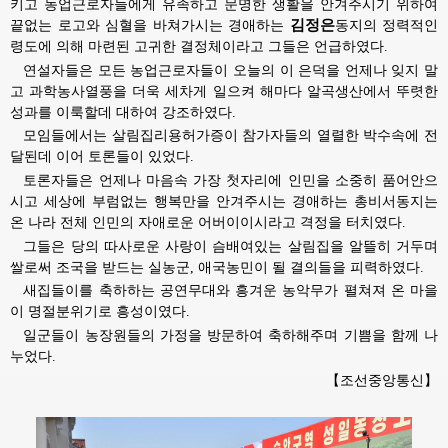
키고 농업근로자들에게 유족하고 문명한 생활을 안겨주시기 위하여
김정은
끝없는 로고와 심혈을 바쳐가시는
경애하는
동지의
정력적인 
령도에 의해 마련된 고귀한 결정체이라고 그들은 언급하였다.
연설자들은 모든 농업근로자들이 오늘의 이 은덕을 언제나 잊지 말
고 과학농사열풍을 더욱 세차게 일으켜 해마다 알곡생산에서 뚜렷한
성과를 이룩할데 대하여 강조하였다.
모임들에서는 살림집리용허가증이 참가자들의 열렬한 박수속에 전
달된데 이어 토론들이 있었다.
토론자들은 언제나 마음속 가장 첫자리에 인민을 소중히 품어안으
시고 세상에 부럼없는 행복만을 안겨주시는
경애하는
총비서동지는
온 나라 전체 인민의 자애로운 
어버이이시라고
격정을 터치였다.
그들은 당의 따사로운 사랑이 슴배여있는 살림집을 알뜰히 거두며
쌀로써 조국을 받드는 실농군, 애국농민이 될 결의들을 피력하였다.
새집들이를 축하하는 공연무대와 흥겨운 농악무가 펼쳐져 온 마을
이 명절분위기로 흥성이였다.
일군들이 농장원들의 가정을 방문하여 축하해주며 기쁨을 함께 나
누었다.
【조선중앙통신】