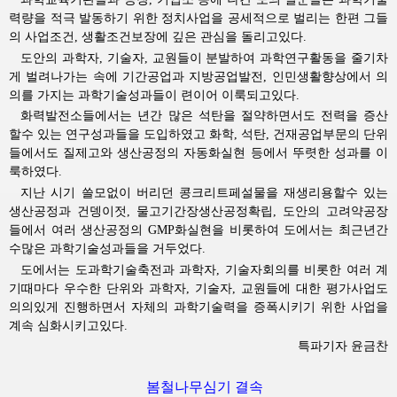
력량을 적극 발동하기 위한 정치사업을 공세적으로 벌리는 한편 그들
의 사업조건, 생활조건보장에 깊은 관심을 돌리고있다.
도안의 과학자, 기술자, 교원들이 분발하여 과학연구활동을 줄기차
게 벌려나가는 속에 기간공업과 지방공업발전, 인민생활향상에서 의
의를 가지는 과학기술성과들이 련이어 이룩되고있다.
화력발전소들에서는 년간 많은 석탄을 절약하면서도 전력을 증산
할수 있는 연구성과들을 도입하였고 화학, 석탄, 건재공업부문의 단위
들에서도 질제고와 생산공정의 자동화실현 등에서 뚜렷한 성과를 이
룩하였다.
지난 시기 쓸모없이 버리던 콩크리트페설물을 재생리용할수 있는
생산공정과 건뎅이젓, 물고기간장생산공정확립, 도안의 고려약공장
들에서 여러 생산공정의 GMP화실현을 비롯하여 도에서는 최근년간
수많은 과학기술성과들을 거두었다.
도에서는 도과학기술축전과 과학자, 기술자회의를 비롯한 여러 계
기때마다 우수한 단위와 과학자, 기술자, 교원들에 대한 평가사업도
의의있게 진행하면서 자체의 과학기술력을 증폭시키기 위한 사업을
계속 심화시키고있다.
특파기자 윤금찬
봄철나무심기 결속