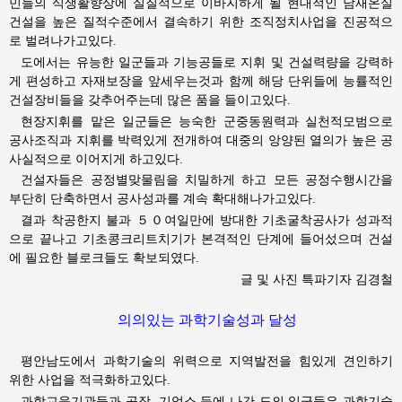
민들의 식생활향상에 실질적으로 이바지하게 될 현대적인 남새온실
건설을 높은 질적수준에서 결속하기 위한 조직정치사업을 진공적으
로 벌려나가고있다.
도에서는 유능한 일군들과 기능공들로 지휘 및 건설력량을 강력하
게 편성하고 자재보장을 앞세우는것과 함께 해당 단위들에 능률적인
건설장비들을 갖추어주는데 많은 품을 들이고있다.
현장지휘를 맡은 일군들은 능숙한 군중동원력과 실천적모범으로
공사조직과 지휘를 박력있게 전개하여 대중의 앙양된 열의가 높은 공
사실적으로 이어지게 하고있다.
건설자들은 공정별맞물림을 치밀하게 하고 모든 공정수행시간을
부단히 단축하면서 공사성과를 계속 확대해나가고있다.
결과 착공한지 불과 ５０여일만에 방대한 기초굴착공사가 성과적
으로 끝나고 기초콩크리트치기가 본격적인 단계에 들어섰으며 건설
에 필요한 블로크들도 확보되였다.
글 및 사진 특파기자 김경철
의의있는 과학기술성과 달성
평안남도에서 과학기술의 위력으로 지역발전을 힘있게 견인하기
위한 사업을 적극화하고있다.
과학교육기관들과 공장, 기업소 등에 나간 도의 일군들은 과학기술