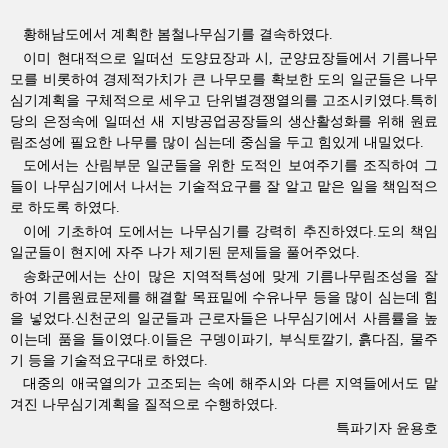
황해남도에서 계획한 봄철나무심기를 결속하였다.
이미 현대적으로 일떠선 도양묘장과 시, 군양묘장들에서 기름나무
모를 비롯하여 경제적가치가 큰 나무모를 확보한 도의 일군들은 나무
심기계획을 구체적으로 세우고 단위별경쟁열의를 고조시키였다.특히
당의 은정속에 일떠선 새 지방공업공장들의 생산활성화를 위해 원료
림조성에 필요한 나무를 많이 심는데 중심을 두고 힘있게 내밀었다.
도에서는 산림부문 일군들을 위한 도적인 보여주기를 조직하여 그
들이 나무심기에서 나서는 기술적요구를 잘 알고 맡은 일을 책임적으
로 하도록 하였다.
이에 기초하여 도에서는 나무심기를 강력히 추진하였다.도의 책임
일군들이 현지에 자주 나가 제기된 문제들을 풀어주었다.
송화군에서는 산이 많은 지역적특성에 맞게 기름나무림조성을 잘
하여 기름원료문제를 해결할 목표밑에 수유나무 등을 많이 심는데 힘
을 넣었다.신천군의 일군들과 근로자들은 나무심기에서 사름률을 높
이는데 품을 들이였다.이들은 구뎅이파기, 부식토깔기, 흙다짐, 물주
기 등을 기술적요구대로 하였다.
대중의 애국열의가 고조되는 속에 해주시와 다른 지역들에서도 맡
겨진 나무심기계획을 질적으로 수행하였다.
특파기자 윤용호