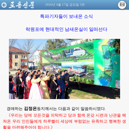
2026년 4월 17일 금요일 5면
특파기자들이 보내온 소식
락원포에 현대적인 남새온실이 일떠선다
김정은
경애하는
동지께서는
다음과 같이 말씀하시였다.
《우리는 당에 모든것을 의탁하고 당과 함께 온갖 시련과 난관을 헤
쳐온 우리 인민들에게 하루빨리 세상에 부럼없는 유족하고 행복한 생
활을 마련해주어야 합니다.》