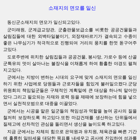
소재지의 면모를 일신
동신군소재지의 면모가 일신되고있다.
군미래원, 군계급교양관, 군출판물보급소를 비롯한 공공건물들과
살림집들에 대한 외벽타일붙이기, 외장재바르기가 결속되고 수종이
좋은 나무심기가 적극적으로 진행되여 거리의 풍치를 한껏 돋구어주
고있다.
도로주변에 위치한 살림집들과 공공건물, 봉사망, 가로수 등에 산골
군특유의 멋이 살아나는 불장식을 이채롭게 하여 황홀한 야경도 펼쳐
지고있다.
군에서는 지방이 변하는 시대의 요구에 맞게 소재지의 면모를 일신
하기 위한 사업에로 당원들과 근로자들을 힘있게 불러일으켰다.군당
위원회의 책임일군들은 구체적인 계획밑에 큰 대상을 하나씩 맡아안
았다.그리고 필요되는 자재와 로력 등을 제때에 보장하는데 힘을 넣으
면서 실천적모범으로 대중을 이끌었다.
군에서는 시공을 맡은 일군들의 책임성과 역할을 높여 공사의 질을
철저히 보장하도록 하고있다.또한 마감건재를 생산하는 단위들에서
질제고에 선차적인 관심을 돌리면서 생산을 늘이도록 하고있다.
지금 군에서는 자체의 힘으로 은덕원과 유치원, 체육관을 빠른 기간
에 훌륭히 일떠세울 대담한 목표를 내세우고 공사에 진입하여 성과를