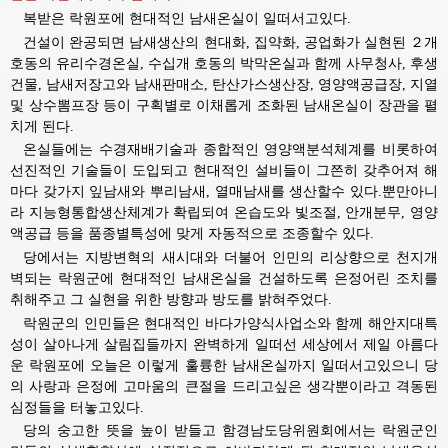
복받은 락원포에 현대적인 남새온실이 일떠서고있다.
건설이 완공되면 남새생산의 현대화, 집약화, 공업화가 실현된 ２개
호동의 유리수경온실, 수십개 호동의 박막온실과 함께 사무청사, 후생
건물, 남새저장고와 남새판매소, 탄산가스생산장, 영양액공급장, 지열
및 상수뽐프장 등이 구획별로 이채롭게 조화된 남새온실이 장관을 펼
치게 된다.
온실들에는 수경재배기술과 종합적인 영양액분석체계를 비롯하여
선진적인 기술들이 도입되고 현대적인 설비들이 그쯘히 갖추어져 해
마다 갖가지 잎남새와 뿌리남새, 열매남새를 생산할수 있다.뿐만아니
라 지능형통합생산체계가 확립되여 온습도와 빛조절, 안개분무, 영양
액공급 등을 품종별특성에 맞게 자동적으로 조종할수 있다.
당에서는 지방변혁의 새시대와 더불어 인민의 리상향으로 천지개
벽되는 락원군에 현대적인 남새온실을 건설하도록 은정어린 조치를
취해주고 그 실현을 위한 방향과 방도를 밝혀주었다.
락원군의 인민들은 현대적인 바다가양식사업소와 함께 해안지대특
성이 살아나게 살림집들까지 완벽하게 일떠선 세상에서 제일 아름다
운 락원포에 오늘은 이렇게 훌륭한 남새온실까지 일떠서고있으니 당
의 사랑과 은정에 고마움의 큰절을 드리고싶은 생각뿐이라고 격동된
심정들을 터놓고있다.
당의 숭고한 뜻을 높이 받들고 함경남도당위원회에서는 락원군인