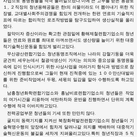
사업으로 동맹원들을 적극 불러일으켰다.이에 큰 고무를 받은 용광로
１, ２직장의 청년용해공들은 한t의 쇠물이라도 더 뽑아내기 위한 직
장별, 교대별사회주의경쟁을 힘있게 전개하는 한편 연료의 기술적지
표에 따르는 합리적인 로조작방법을 탐구도입하여 생산실적을 올리
였다.
절약이자 증산이라는 확고한 관점밑에 황해제철련합기업소의 청년
들은 연료와 원료를 최대로 아껴쓰면서도 생산량을 늘이기 위한 대중
적기술혁신운동을 힘있게 벌리고있다.
무산광산련합기업소 청년동맹조직에서는 나라의 강철기둥을 더욱
굳건히 세우는데서 철광석생산이 가지는 의의와 중요성을 동맹원들
속에 깊이 인식시키기 위한 사상사업을 여러가지 형식과 방법으로 참
신하게 진행함으로써 그들이 현재 진척중에 있는 １００만산대발파
를 위한 준비작업에서 두몫, 세몫의 일감을 맡아 수행하도록 하고있
다.
남흥청년화학련합기업소와 흥남비료련합기업소의 청년들은 작업
의 여가시간을 리용하여 석탄하차와 운반을 진행하면서 단위의 계획
수행에 적극 이바지하고있다.
전력공업부문 청년들의 기세 또한 만만치 않다.
굴지의 동력기지를 지켜선 북창화력발전련합기업소의 청년들이 기
술혁명수행의 앞장에서 힘차게 달려나갈 의지를 백배하며 대중적기
술혁신운동의 불길을 세차게 지펴올리고있다.특히 청년직장과 ５직