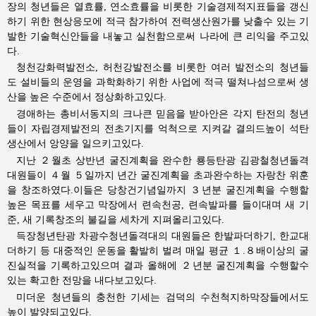
장의 청년들은 열효률, 연소효률을 비롯한 기술경제적지표들을 갱신
하기 위한 현상응모에 적극 참가하여 전력생산원가를 낮출수 있는 기
발한 기술혁신안들을 내놓고 실천함으로써 나라에 큰 리익을 주고있
다.
청천강화력발전소, 허천강발전소를 비롯한 여러 발전소의 청년들
도 설비들의 운영을 과학화하기 위한 사업에 적극 떨쳐나섬으로써 생
산을 높은 수준에서 정상화하고있다.
경애하는
총비서동지의
크나큰 믿음을 받아안은 각지 탄전의 청년
들이 자립경제발전의 전초기지를 억척으로 지켜갈 결의드높이 석탄
생산에서 앙양을 일으키고있다.
지난 ２월초 상반년 굴진계획을 완수한 룡등탄광 김광철청년돌격
대원들이 ４월 ５일까지 년간 굴진계획을 초과완수하는 자랑찬 위훈
을 창조하였다.이들은 당창건기념일까지 ３년분 굴진계획을 수행할
높은 목표를 세우고 막장에서 련속천공, 련속발파를 들이대며 새 기
준, 새 기록창조의 불길을 세차게 지펴올리고있다.
득장청년탄광 차광수청년돌격대의 대원들은 한발파더하기, 한교대
더하기 등 대중적인 운동을 활발히 벌려 매일 평균 １.８배이상의 굴
진실적을 기록하고있으며 결과 올해에 ２년분 굴진계획을 수행할수
있는 확고한 전망을 내다보고있다.
미더운 청년들의 충천한 기세는 검덕의 수천척지하막장들에서도
높이 발양되고있다.