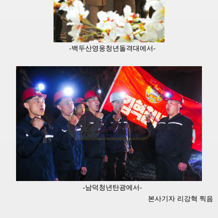
-백두산영웅청년돌격대에서-
-남덕청년탄광에서-
본사기자 리강혁 찍음