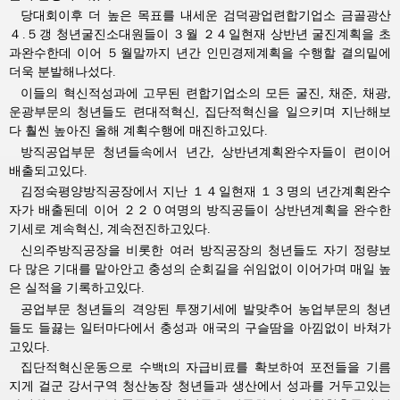
당대회이후 더 높은 목표를 내세운 검덕광업련합기업소 금골광산
４.５갱 청년굴진소대원들이 ３월 ２４일현재 상반년 굴진계획을 초
과완수한데 이어 ５월말까지 년간 인민경제계획을 수행할 결의밑에
더욱 분발해나섰다.
이들의 혁신적성과에 고무된 련합기업소의 모든 굴진, 채준, 채광,
운광부문의 청년들도 련대적혁신, 집단적혁신을 일으키며 지난해보
다 훨씬 높아진 올해 계획수행에 매진하고있다.
방직공업부문 청년들속에서 년간, 상반년계획완수자들이 련이어
배출되고있다.
김정숙
평양방직공장에서 지난 １４일현재 １３명의 년간계획완수
자가 배출된데 이어 ２２０여명의 방직공들이 상반년계획을 완수한
기세로 계속혁신, 계속전진하고있다.
신의주방직공장을 비롯한 여러 방직공장의 청년들도 자기 정량보
다 많은 기대를 맡아안고 충성의 순회길을 쉬임없이 이어가며 매일 높
은 실적을 기록하고있다.
공업부문 청년들의 격앙된 투쟁기세에 발맞추어 농업부문의 청년
들도 들끓는 일터마다에서 충성과 애국의 구슬땀을 아낌없이 바쳐가
고있다.
집단적혁신운동으로 수백t의 자급비료를 확보하여 포전들을 기름
지게 걸군 강서구역 청산농장 청년들과 생산에서 성과를 거두고있는