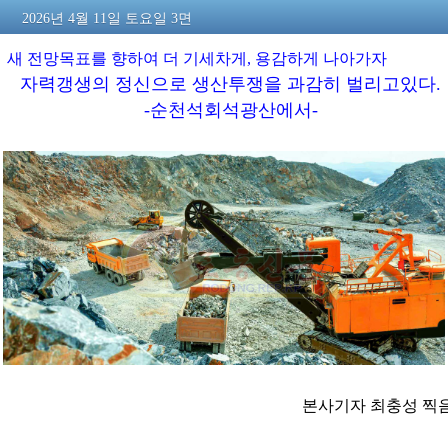
2026년 4월 11일 토요일 3면
새
전망목표를
향하여
더
기세차게,
용감하게
나아가자
자력갱생의 정신으로 생산투쟁을 과감히 벌리고있다.
-순천석회석광산에서-
본사기자 최충성 찍