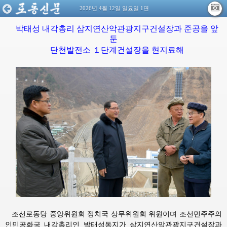
2026년 4월 12일 일요일 1면
박태성 내각총리 삼지연산악관광지구건설장과 준공을 앞
둔
단천발전소 １단계건설장을 현지료해
조선로동당 중앙위원회 정치국 상무위원회 위원이며 조선민주주의
인민공화국 내각총리인 박태성동지가 삼지연산악관광지구건설장과