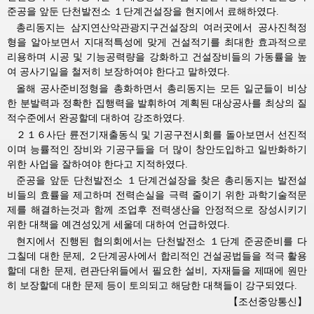
준공을 앞둔 단천발전소 １단계건설장을 현지에서 료해하였다.
총리동지는 삼지연산악관광지구건설장의 여러곳에서 공사진척정
형을 알아보면서 지대적특성에 맞게 건설적기를 최대한 효과적으로
리용하며 시공 및 기능공력량을 강화하고 건설장비들의 가동률을 높
여 공사기일을 철저히 보장하여야 한다고 말하였다.
올해 공사준비정형을 총화하면서 총리동지는 모든 일군들이 비상
한 분발력과 정확한 집행력을 발휘하여 계획된 대상공사를 최상의 질
적수준에서 완공할데 대하여 강조하였다.
２１６사단 륜전기재출동식 및 기공구전시회를 돌아보면서 선진적
이며 능률적인 장비와 기공구들을 더 많이 창안도입하고 일반화하기
위한 사업을 잘하여야 한다고 지적하였다.
준공을 앞둔 단천발전소 １단계건설장을 찾은 총리동지는 발전설
비들의 효률을 제고하며 전력손실을 극력 줄이기 위한 과학기술적문
제를 해결하는것과 함께 조업후 전력생산을 안정적으로 장성시키기
위한 대책을 예견성있게 세울데 대하여 언급하였다.
현지에서 진행된 협의회에서는 단천발전소 １단계 준공준비를 다
그칠데 대한 문제, ２단계공사에서 합리적인 건설공법들을 적극 활용
할데 대한 문제, 련관단위들에서 필요한 설비, 자재들을 제때에 원만
히 보장할데 대한 문제 등이 토의되고 해당한 대책들이 강구되였다.
【조선중앙통신】