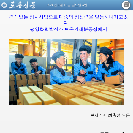
2026년 4월 12일 일요일 3면
격식없는 정치사업으로 대중의 정신력을 발동해나가고있
다.
-평양화력발전소 보온건재분공장에서-
본사기자 최충성 찍음