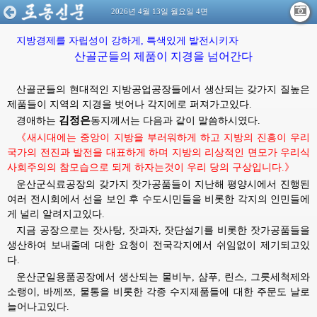
2026년 4월 13일 월요일 4면
지방경제를
자립성이
강하게,
특색있게
발전시키자
산골군들의 제품이 지경을 넘어간다
산골군들의 현대적인 지방공업공장들에서 생산되는 갖가지 질높은
제품들이 지역의 지경을 벗어나 각지에로 퍼져가고있다.
김정은
경애하는
동지께서는
다음과 같이 말씀하시였다.
《새시대에는 중앙이 지방을 부러워하게 하고 지방의 진흥이 우리
국가의 전진과 발전을 대표하게 하며 지방의 리상적인 면모가 우리식
사회주의의 참모습으로 되게 하자는것이 우리 당의 구상입니다.》
운산군식료공장의 갖가지 잣가공품들이 지난해 평양시에서 진행된
여러 전시회에서 선을 보인 후 수도시민들을 비롯한 각지의 인민들에
게 널리 알려지고있다.
지금 공장으로는 잣사탕, 잣과자, 잣단설기를 비롯한 잣가공품들을
생산하여 보내줄데 대한 요청이 전국각지에서 쉬임없이 제기되고있
다.
운산군일용품공장에서 생산되는 물비누, 샴푸, 린스, 그릇세척제와
소랭이, 바께쯔, 물통을 비롯한 각종 수지제품들에 대한 주문도 날로
늘어나고있다.