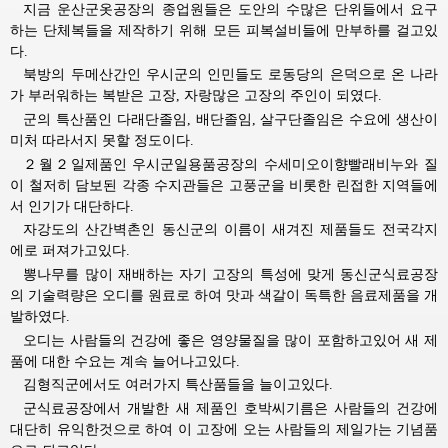
지금 운산군옷공장의 종업원들은 도안의 수많은 단위들에서 요구
하는 단체복들을 제작하기 위해 모든 피복설비들에 만부하를 걸고있
다.
북방의 두메산간인 우시군의 인민들도 로동당의 은덕으로 온 나라
가 부러워하는 복받은 고장, 자랑많은 고장의 주인이 되였다.
군의 특산품인 다래단졸임, 배단졸임, 살구단졸임은 수요에 생산이
미처 따라서지 못할 정도이다.
２월２일제품인 우시군일용품공장의 수세미오이향빨래비누와 질
이 철저히 담보된 각종 수지관들은 고풍군을 비롯한 린접한 지역들에
서 인기가 대단하다.
자강도의 산간벽촌인 동신군의 이름이 새겨진 제품들도 전국각지
에로 퍼져가고있다.
뽕나무를 많이 재배하는 자기 고장의 특성에 맞게 동신군식료공장
의 기술력량은 오디를 원료로 하여 맛과 색갈이 독특한 음료제품을 개
발하였다.
오디는 사람들의 건강에 좋은 영양물질을 많이 포함하고있어 새 제
품에 대한 수요는 계속 늘어나고있다.
김형직군에서도 여러가지 특산품들을 늘이고있다.
군식료공장에서 개발한 새 제품인 호박씨기름은 사람들의 건강에
대단히 유익한것으로 하여 이 고장에 오는 사람들의 제일가는 기념품