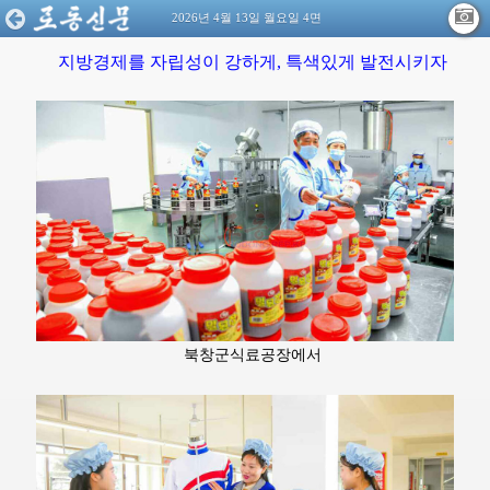
2026년 4월 13일 월요일 4면
지방경제를 자립성이 강하게, 특색있게 발전시키자
북창군식료공장에서