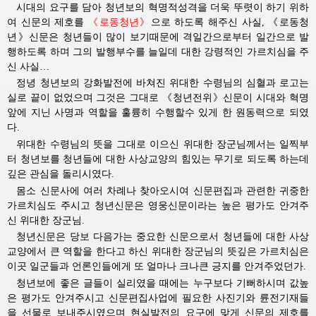
시대의 요구를 담아 청년보의 혁명적성격을 더욱 뚜렷이 하기 위하
여 신문의 제호를
《로동청년》
으로 하도록 해주신 사실, 《로동청
년》신문은 청년들이 많이 보기때문에 격일간으로부터 일간으로 발
행하도록 하며 그의 발행부수를 늘일데 대한 강령적인 가르치심을 주
신 사실…
정녕 청년보의 강화발전에 바쳐진
위대한
수령님의
심혈과 로고는 
실로 끝이 없었으며 그것은 그대로 《청년전위》신문이 시대와 혁명
앞에 지닌 사명과 역할을 훌륭히 수행할수 있게 한 원동력으로 되였
다.
위대한
수령님의
뜻을 그대로 이으신 
위대한
장군님께서는
일찍부
터 청년보를 청년들에 대한 사상교양의 힘있는 무기로 되도록 하는데
깊은 관심을 돌리시였다.
몸소 신문사에 여러 차례나 찾아오시여 신문편집과 관련한 귀중한
가르치심도 주시고 청년신문은 영웅신문이라는 높은 평가도 안겨주
신
위대한
장군님
.
청년신문은 당보 다음가는 중요한 신문으로서 청년들에 대한 사상
교양에서 큰 역할을 한다고 하신
위대한
장군님의
뜻깊은 가르치심은 
이곳 일군들과 언론인들에게 또 얼마나 크나큰 긍지를 안겨주었던가.
청년보에 좋은 글들이 실리였을 때에는 누구보다 기뻐하시며 값높
은 평가도 안겨주시고 신문편집사업에 필요한 사진기와 륜전기재들
을 선물로 보내주시였으며 현실발전의 요구에 맞게 신문의 제호를