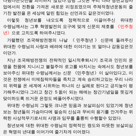
나왔다는것만을 의미하지 않았다.정녕 그것은 우리 나라 청년교양사
업에서의 전환을 가져온 새로운 리정표였으며 주체적청년운동의 줄
기찬 발전을 온 세상에 알린 힘있는 선언과도 같은것이였다.
이렇듯 청년보를 내오도록 정력적으로 이끌어주신
위대한
수령님께서는
그후 혁명발전의 요구에 맞게 신문의 제호를 
《민주청
년》
으로 고치도록 하여주시였다.
가렬했던 조국해방전쟁의 나날 《민주청년》신문에 돌려주신
위대한
수령님의
사랑과 배려에 대한 이야기는 또 얼마나 감동깊은것
이던가.
지난 조국해방전쟁의 전략적인 일시적후퇴시기 조국과 인민의 운
명을 한몸에 지니시고 불철주야 로고를 바치시는 속에서도 청년보를
보아주신
위대한
수령님께서는
신문 《민주청년》이 살아있다고, 이
것은 전쟁에서 미제침략자들을 족치고 계속 승리하고있는 우리 나라
의 위력을 온 세계에 시위하는 하나의 산 실례로 된다고 긍지높이 평
가해주시였다.그리고 창간 ５돐이 되는 해에는 창간기념일을 뜻깊게
맞이하도록 뜨거운 은정도 베풀어주시였다.
위대한
수령님의
그렇듯 크나큰 믿음과 보살피심이 있었기에 청년
보는 청년들의 가슴마다에 필승의 신심과 무비의 용기를 안겨주는 위
력한 사상적무기로서의 사명과 임무를 훌륭히 수행할수 있었다.
청년보에 대한
위대한
수령님의
정력적인 령도와 따뜻한 보살피심
은 혁명의 년대를 이어가며 줄기차게 이어졌다.