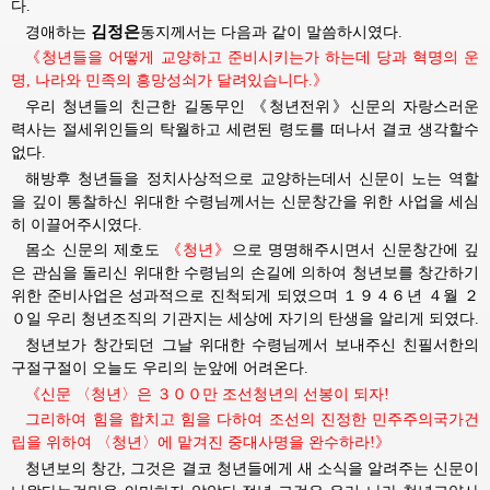
다.
김정은
경애하는
동지께서는
다음과 같이 말씀하시였다.
《청년들을 어떻게 교양하고 준비시키는가 하는데 당과 혁명의 운
명, 나라와 민족의 흥망성쇠가 달려있습니다.》
우리 청년들의 친근한 길동무인 《청년전위》신문의 자랑스러운
력사는 절세위인들의 탁월하고 세련된 령도를 떠나서 결코 생각할수
없다.
해방후 청년들을 정치사상적으로 교양하는데서 신문이 노는 역할
을 깊이 통찰하신
위대한
수령님께서는
신문창간을 위한 사업을 세심
히 이끌어주시였다.
몸소 신문의 제호도
《청년》
으로 명명해주시면서 신문창간에 깊
은 관심을 돌리신
위대한
수령님의
손길에 의하여 청년보를 창간하기 
위한 준비사업은 성과적으로 진척되게 되였으며 １９４６년 ４월 ２
０일 우리 청년조직의 기관지는 세상에 자기의 탄생을 알리게 되였다.
청년보가 창간되던 그날
위대한
수령님께서
보내주신 친필서한의 
구절구절이 오늘도 우리의 눈앞에 어려온다.
《신문 〈청년〉은 ３００만 조선청년의 선봉이 되자!
그리하여 힘을 합치고 힘을 다하여 조선의 진정한 민주주의국가건
립을 위하여 〈청년〉에 맡겨진 중대사명을 완수하라!》
청년보의 창간, 그것은 결코 청년들에게 새 소식을 알려주는 신문이