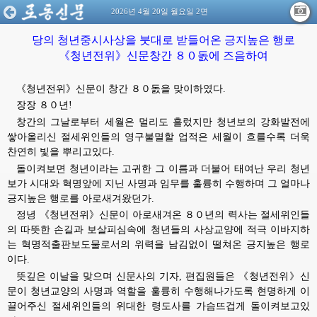
2026년 4월 20일 월요일 2면
당의 청년중시사상을 붓대로 받들어온 긍지높은 행로
《청년전위》신문창간 ８０돐에 즈음하여
《청년전위》신문이 창간 ８０돐을 맞이하였다.
장장 ８０년!
창간의 그날로부터 세월은 멀리도 흘렀지만 청년보의 강화발전에
쌓아올리신 절세위인들의 영구불멸할 업적은 세월이 흐를수록 더욱
찬연히 빛을 뿌리고있다.
돌이켜보면 청년이라는 고귀한 그 이름과 더불어 태여난 우리 청년
보가 시대와 혁명앞에 지닌 사명과 임무를 훌륭히 수행하며 그 얼마나
긍지높은 행로를 아로새겨왔던가.
정녕 《청년전위》신문이 아로새겨온 ８０년의 력사는 절세위인들
의 따뜻한 손길과 보살피심속에 청년들의 사상교양에 적극 이바지하
는 혁명적출판보도물로서의 위력을 남김없이 떨쳐온 긍지높은 행로
이다.
뜻깊은 이날을 맞으며 신문사의 기자, 편집원들은 《청년전위》신
문이 청년교양의 사명과 역할을 훌륭히 수행해나가도록 현명하게 이
끌어주신 절세위인들의
위대한
령도사를 가슴뜨겁게 돌이켜보고있