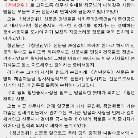
《청년전위》
로 고치도록 해주신
위대한
장군님의
대해같은 사랑과 
믿음은 오늘도 이곳 신문사의 연혁사에 금문자로 빛나고있다.
오늘 《청년전위》신문은 청년들을 사회주의강국건설의 주인공으
로 내세우시며 청년중시의
위대한
전성기를 펼쳐가시는 
경애하는
총비서동지를
모시여 자기 발전의 자랑스러운 행로를 더욱 힘차게 이
어가고있다.
청년들은 《청년전위》신문을 빠짐없이 보아야 한다고 하시며 신
문의 부수도 늘이도록 하여주시고 신문사를 멋쟁이건축물로 전변시
켜주시였으며 혁명령도의 그처럼 바쁘신 속에서도 이곳 기자들이 쓴
기사들도 몸소 지도해주신
경애하는
총비서동지
.
경애하는
그이의 세심한 령도의 손길아래 《청년전위》신문은 혁
명의 계승자들을 정치사상적으로 튼튼히 무장시키는 신문으로서의
자기의 사명과 임무를 훌륭히 수행해나가고있다.
우리 당의 청년중시사상을 받드는 믿음직한 붓대가 되여온 《청년
전위》신문,
오늘 이곳 신문사의 전체 일군들과 기자, 편집원, 종업원들의 가슴
가슴은 절세위인들께서 안겨주신 크나큰 믿음과 사랑을 언제나 깊이
새겨안고 신문사가 걸어온 긍지높은 ８０년의 행로를 더욱 줄기차게
이어나갈 철석의 의지로 세차게 높뛰고있다.
《청년전위》신문은 앞으로도 우리 당의 충직한 나팔수로서의 사