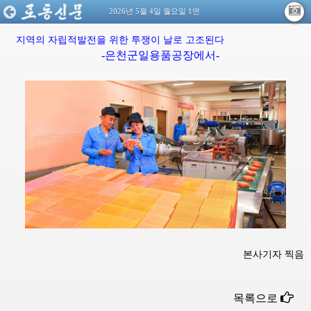
2026년 5월 4일 월요일 1면
지역의
자립적발전을
위한
투쟁이
날로
고조된다
-은천군일용품공장에서-
본사기자 찍음
목록으로