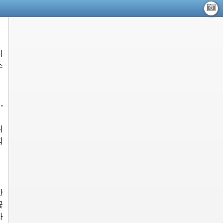
니
소
,
위
힘
한
꽃
자