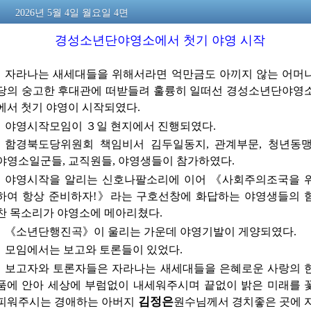
2026년 5월 4일 월요일 4면
경성소년단야영소에서 첫기 야영 시작
자라나는 새세대들을 위해서라면 억만금도 아끼지 않는 어머
당의 숭고한 후대관에 떠받들려 훌륭히 일떠선 경성소년단야영
에서 첫기 야영이 시작되였다.
야영시작모임이 ３일 현지에서 진행되였다.
함경북도당위원회 책임비서 김두일동지, 관계부문, 청년동맹
야영소일군들, 교직원들, 야영생들이 참가하였다.
야영시작을 알리는 신호나팔소리에 이어 《사회주의조국을 
하여 항상 준비하자!》라는 구호선창에 화답하는 야영생들의 
찬 목소리가 야영소에 메아리쳤다.
《소년단행진곡》이 울리는 가운데 야영기발이 게양되였다.
모임에서는 보고와 토론들이 있었다.
보고자와 토론자들은 자라나는 새세대들을 은혜로운 사랑의 
품에 안아 세상에 부럼없이 내세워주시며 끝없이 밝은 미래를 
김정은
피워주시는
경애하는
아버지
원수님께서
경치좋은 곳에 