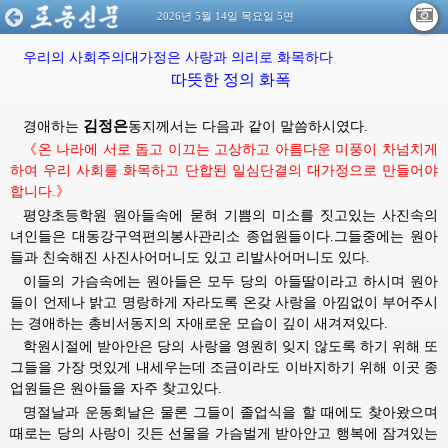
2026년 5월 14일 목요일 5면
우리의
사회주의대가정은
사랑과
의리로
화목하다
따뜻한 정의 화폭
김정은
경애하는
동지께서는
다음과 같이 말씀하시였다.
《온 나라에 서로 돕고 이끄는 고상하고 아름다운 미풍이 차넘치게
하여 우리 사회를 화목하고 단합된 일심단결의 대가정으로 만들어야
합니다.》
평양초등학원 원아들속에 묻혀 기쁨의 미소를 짓고있는 사진속의
녀인들은 대동강구역편의봉사관리소 종업원들이다.그들중에는 원아
들과 친숙해진 사진사어머니도 있고 리발사어머니도 있다.
이들의 가슴속에는 원아들은 모두 당의 아들딸이라고 하시며 원아
들이 언제나 밝고 명랑하게 자라도록 온갖 사랑을 아낌없이 부어주시
는
경애하는
총비서동지의
자애로운 모습이 깊이 새겨져있다.
학원시절에 받아안은 당의 사랑을 영원히 잊지 않도록 하기 위해 또
그들을 가장 멋있게 내세우는데 조금이라도 이바지하기 위해 이곳 종
업원들은 원아들을 자주 찾고있다.
명절날과 운동회날은 물론 그들이 졸업식을 할 때에도 찾아왔으며
때로는 당의 사랑이 깃든 선물을 가슴벌게 받아안고 행복에 잠겨있는