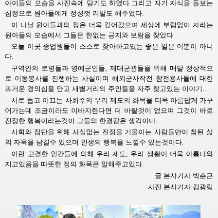
아이들의 모습을 사진속에 담기도 하였다.그리고 자기 자식을 돌보는
심정으로 원아들에게 정성껏 리발도 해주었다.
이 나날 원아들과의 정은 더욱 깊어갔으며 세상에 부럼없이 자라는
원아들의 모습에서 그들은 한없는 긍지와 보람을 찾았다.
오늘 이곳 종업원들이 스스로 찾아하고있는 좋은 일은 이뿐이 아니
다.
구역안의 로병들과 영예군인들, 제대군관들을 위해 매달 정상적으
로 이동봉사를 진행하는 사실이며 해외군사작전 참전용사들에 대한
뜨거운 경의심을 안고 새별거리의 주인들을 자주 찾고있는 이야기…
서로 돕고 이끄는 사회주의 우리 제도의 화목을 더욱 아름답게 가꾸
어가는데 조금이라도 이바지한다면 더 바랄것이 없으며 그것이 바로
진정한 행복이라는것이 그들의 한결같은 생각이다.
사회와 집단을 위해 사심없는 진정을 기울이는 사람들만이 참된 삶
의 자욱을 남길수 있으며 인생의 행복을 느낄수 있는것이다.
이런 고결한 인간들에 의해 우리 제도, 우리 생활이 더욱 아름다와
지고있음을 따뜻한 정의 화폭은 말해주고있다.
글 본사기자 박춘근
사진 본사기자 김광림