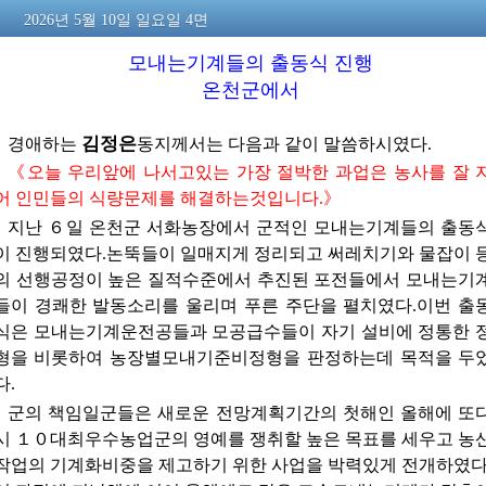
2026년 5월 10일 일요일 4면
모내는기계들의 출동식 진행
온천군에서
김정은
경애하는
동지께서는
다음과 같이 말씀하시였다.
《오늘 우리앞에 나서고있는 가장 절박한 과업은 농사를 잘 
어 인민들의 식량문제를 해결하는것입니다.》
지난 ６일 온천군 서화농장에서 군적인 모내는기계들의 출동
이 진행되였다.논뚝들이 일매지게 정리되고 써레치기와 물잡이 
의 선행공정이 높은 질적수준에서 추진된 포전들에서 모내는기
들이 경쾌한 발동소리를 울리며 푸른 주단을 펼치였다.이번 출
식은 모내는기계운전공들과 모공급수들이 자기 설비에 정통한 
형을 비롯하여 농장별모내기준비정형을 판정하는데 목적을 두
다.
군의 책임일군들은 새로운 전망계획기간의 첫해인 올해에 또
시 １０대최우수농업군의 영예를 쟁취할 높은 목표를 세우고 농
작업의 기계화비중을 제고하기 위한 사업을 박력있게 전개하였다