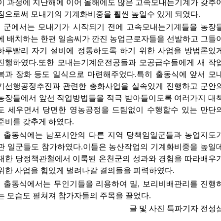
이 과정에 지난해에 이어 올해에도 많은 고속모내는기계가 갖추
짐으로써 모내기의 기계화비중을 훨씬 높일수 있게 되였다.
군에서는 모내기가 시작되기 전에 고속모내는기계들을 농장
에 배치하는 한편 일솜씨가 깐진 농업근로자들을 선발하고 그들
하루빨리 자기 설비에 정통하도록 하기 위한 사업을 방법론있
진행하였다.또한 모내는기계운전공들과 모공급수들에게 새 작
복과 장화 등도 일식으로 마련해주었다.특히 출동식에 앞서 모
기선행공정추진과 관련한 총화사업을 실속있게 진행하고 군안
농장들에서 앞선 작업방법들을 적극 받아들이도록 여러가지 대
도 세우면서 당면한 영농공정을 드팀없이 수행할수 있는 만단
준비를 갖추게 하였다.
출동식에는 남포시안의 다른 지역 당책임일군들과 농업지도
관 일군들도 참가하였다.이들은 농산작업의 기계화비중을 높일
대한 당정책관철에서 이룩된 온천군의 성과와 경험을 따라배우
위한 사업을 힘있게 벌려나갈 결의들을 피력하였다.
출동식에서는 무인기들을 리용하여 밀, 보리비배관리를 진행
는 모습도 펼쳐져 참가자들의 주목을 끌었다.
글 및 사진 특파기자 전성