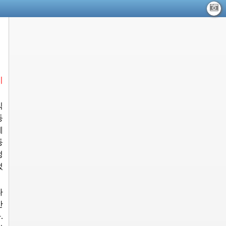
지
식
등
계
동
정
었
다
산
.