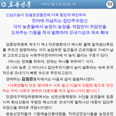
2026년 5월 31일 일요일 1면
신심드높이
당결정관철전에
더욱
힘있게
매진하자
전야에 차넘치는 집단주의정신
각지 농촌들에서 농장이 농장을, 작업반이 작업반을
도와주는 기풍을 적극 발휘하며 모내기성과 계속 확대
당중앙위원회 제９기 제１차전원회의가 제시한 올해 알곡생산목표
를 무조건 점령하려는 각지 농업부문 일군들과 근로자들의 기세가 날
로 고조되고있는 사회주의전야마다에 더 높이 울리는 구호가 있다.
《하나는 전체를 위하여, 전체는 하나를 위하여!》이다.
온 나라 농촌 그 어디서나 집단주의기풍이 높이 발휘되는 속에 전국
적으로 모내기가 빠른 속도로 추진되고있다.
김정은
경애하는
동지께서는
다음과 같이 말씀하시였다.
《사회생활의 모든 분야에서 서로 돕고 이끌며 단합된 힘으로 전진
하는 우리 사회의 본태와 대풍모를 적극 살려나가야 합니다.》
만경대구역당위원회에서는 선전선동력량과 수단을 포전들에 집중
시켜 화선선동의 우렁찬 북소리로 모내기에 떨쳐나선 대중의 집단주
의정신을 최대로 격양시키였다.
방송선전차들과 기동예술선동대원들, 직외강연강사들을 농장포전