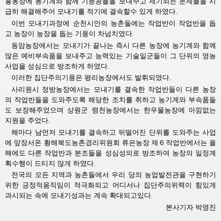
흥농장에 농기계와 함께 기능공들을 보내주고 제기되는 문제들을 시
급히 해결해주어 모내기를 적기에 결속할수 있게 하였다.
이번 모내기과정에 순천시안의 농촌들에는 작업반이 작업반을 돕
고 농장이 농장을 돕는 기풍이 차넘치였다.
동암농장에서는 모내기가 끝나는 즉시 다른 농장에 농기계와 함께
많은 예비부속품을 보내주고 능력있는 기술일군들이 그 단위의 영농
사업을 성심으로 방조하게 하였다.
이러한 집단주의기풍은 평리농장에서도 발휘되였다.
사리원시 정방농장에서는 모내기를 결속한 작업반들이 다른 농장
의 작업반들을 도와주도록 해당한 조치를 취하고 농기계와 부속품들
도 보장해주었으며 상원군 령천농장에서는 한우물농장에 아낌없는
지원을 주었다.
해마다 남먼저 모내기를 결속하고 뒤떨어진 단위를 도와주는 사업
에 앞장서온 황해북도농촌경리위원회 류은농장 제６작업반에서는 올
해에도 다른 작업반과 분조들을 성심성의로 방조하여 농장의 일정계
획수행이 드티지 않게 하였다.
전국의 모든 지역과 농촌들에서 우리 당의 농업발전관을 구현하기
위한 긍정적움직임이 적극화되고 어디서나 집단주의위력이 힘있게
과시되는 속에 모내기성과는 계속 확대되고있다.
본사기자 박영진