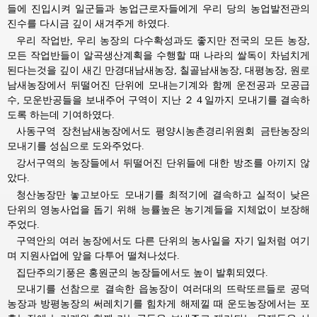
들에 진입시켜 일군들과 농업근로자들에게 우리 당의 농업발전관의
진수를 다시금 깊이 새겨주게 하였다.
우리 작업반, 우리 농장의 다수확성과도 좋지만 전국의 모든 농장,
모든 작업반들이 알곡생산계획을 수행할 때 나라의 쌀독이 차넘치게
된다는것을 깊이 새긴 만경대남새농장, 칠골남새농장, 대평농장, 원로
남새농장에서 뒤떨어진 단위에 모내는기계와 함께 운전공과 모공급
수, 모운반공들을 보내주어 구역이 지난 ２４일까지 모내기를 결속하
도록 하는데 기여하였다.
사동구역 장천남새농장에서도 평양시농촌경리위원회 금탄농장의
모내기를 성심으로 도와주었다.
강서구역의 농장들에서 뒤떨어진 단위들에 대한 방조를 아끼지 않
았다.
청산농장만 놓고보아도 모내기를 최적기에 결속하고 실적이 낮은
단위의 영농사업을 돕기 위해 능률높은 농기계들을 지체없이 보장해
주었다.
구역안의 여러 농장에서도 다른 단위의 농사일을 자기 일처럼 여기
며 지원사업에 앞을 다투어 떨쳐나섰다.
집단주의기풍은 홍원군의 농장들에서도 높이 발휘되였다.
모내기를 선참으로 결속한 읍농장이 여러대의 뜨락또르들로 공덕
농장과 방평농장의 써레치기를 힘차게 해제낄 때 운도농장에서는 포