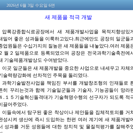
2026년 6월 3일 수요일 6면
새 제품을 적극 개발
압록강종합식료공장에서 새 제품개발사업을 목적지향성있
내밀어 좋은 성과들을 이룩하고있다.최근에만도 공장의 일군들
종업원들은 수십가지의 질높은 새 제품들을 내놓았다.여러 제품
２월２일제품으로 등록되였으며 공장은 전국과학기술축전에
새 기술제품개발상도 수여받았다.
이곳 일군들은 새 제품개발을 중요한 사업으로 내세우고 자체
기술력량강화에 선차적인 주목을 돌리였다.
과학기술발전사업을 책임진 부서를 개발창조형의 인재들로 
튼히 꾸리는것과 함께 기술일군들과 기술자, 기능공들이 망라
４.１５기술혁신돌격대가 기술혁명수행의 선구자가 되도록 적
이끌어주었다.
이들속에서 탐구된 좋은 착상이나 제안들을 집체적토의를 거
완성시켜 생산에 즉시 도입하는 한편 여러 계기에 새 제품개발
서 성과를 거둔 성원들에 대한 정치적 및 물질적평가를 잘해주