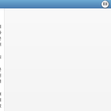
게
과
은
서
의
튼
된
극
쳐
에
었