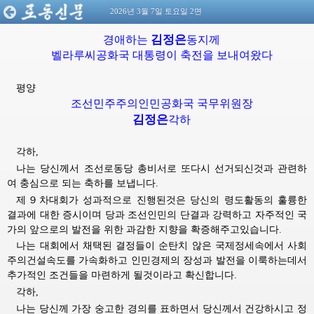
2026년 3월 7일 토요일 2면
김정은
경애하는
동지께
벨라루씨공화국 대통령이 축전을 보내여왔다
평양
조선민주주의인민공화국 
국무위원장
김정은
각하
각하,
나는 당신께서 조선로동당
총비서로
또다시 선거되신것과 관련하
여 충심으로 되는 축하를 보냅니다.
제９차대회가 성과적으로 진행된것은 당신의 령도활동의 훌륭한
결과에 대한 증시이며 당과 조선인민의 단결과 강력하고 자주적인 국
가의 앞으로의 발전을 위한 과감한 지향을 확증해주고있습니다.
나는 대회에서 채택된 결정들이 순탄치 않은 국제정세속에서 사회
주의건설속도를 가속화하고 인민경제의 장성과 발전을 이룩하는데서
추가적인 조건들을 마련하게 될것이라고 확신합니다.
각하,
나는 당신께 가장 숭고한 경의를 표하면서 당신께서 건강하시고 정