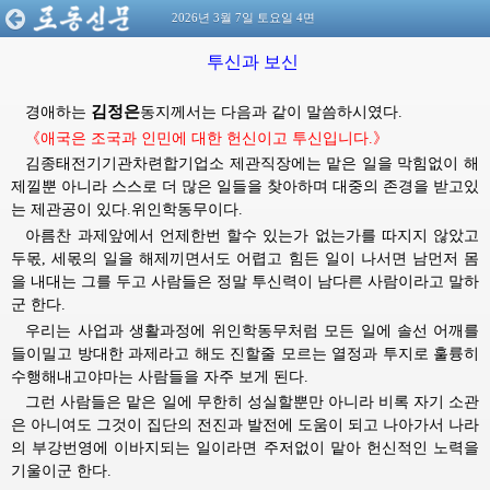
2026년 3월 7일 토요일 4면
투신과 보신
김정은
경애하는
동지께서는
다음과 같이 말씀하시였다.
《애국은 조국과 인민에 대한 헌신이고 투신입니다.》
김종태전기기관차련합기업소 제관직장에는 맡은 일을 막힘없이 해
제낄뿐 아니라 스스로 더 많은 일들을 찾아하며 대중의 존경을 받고있
는 제관공이 있다.위인학동무이다.
아름찬 과제앞에서 언제한번 할수 있는가 없는가를 따지지 않았고
두몫, 세몫의 일을 해제끼면서도 어렵고 힘든 일이 나서면 남먼저 몸
을 내대는 그를 두고 사람들은 정말 투신력이 남다른 사람이라고 말하
군 한다.
우리는 사업과 생활과정에 위인학동무처럼 모든 일에 솔선 어깨를
들이밀고 방대한 과제라고 해도 진할줄 모르는 열정과 투지로 훌륭히
수행해내고야마는 사람들을 자주 보게 된다.
그런 사람들은 맡은 일에 무한히 성실할뿐만 아니라 비록 자기 소관
은 아니여도 그것이 집단의 전진과 발전에 도움이 되고 나아가서 나라
의 부강번영에 이바지되는 일이라면 주저없이 맡아 헌신적인 노력을
기울이군 한다.