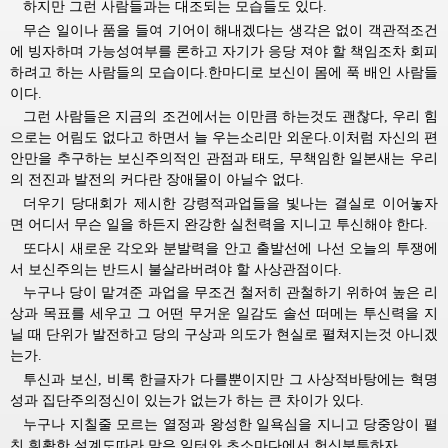
하지만 그런 사람들과는 대조되는 모습들도 있다.
무슨 일이나 품을 들여 기어이 해내겠다는 생각은 없이 객관적조건
에 빙자하며 가능성여부를 론하고 자기가 응당 져야 할 책임조차 회피
하려고 하는 사람들의 모습이다.한마디로 보신이 몸에 푹 배인 사람들
이다.
그런 사람들은 지금의 조건에서는 이만큼 하는것도 괜찮다, 우리 힘
으로는 어림도 없다고 하면서 늘 우는소리만 외운다.이처럼 자신의 편
안만을 추구하는 보신주의적인 관점과 태도, 무책임한 일본새는 우리
의 전진과 발전의 커다란 장애물이 아닐수 없다.
더우기 당대회가 제시한 강령적과업들을 빛나는 결실로 이어놓자
면 어디서 무슨 일을 하든지 완강한 실천력을 지니고 투신해야 한다.
또다시 새로운 각오와 분발력을 안고 출발선에 나선 오늘의 투쟁에
서 보신주의는 반드시 불살라버려야 할 사상관점이다.
누구나 당이 맡겨준 과업을 무조건 철저히 관철하기 위하여 높은 리
상과 목표를 세우고 그 어떤 무거운 일감도 솔선 떠메는 투신력을 지
닐 때 단위가 발전하고 당의 구상과 의도가 현실로 펼쳐지는것 아니겠
는가.
투신과 보신, 비록 한글자가 다를뿐이지만 그 사상적바탕에는 혁명
성과 집단주의정신이 있는가 없는가 하는 큰 차이가 있다.
누구나 지칠줄 모르는 열정과 왕성한 일욕심을 지니고 당중앙이 펼
친 휘황한 설계도따라 맡은 일터와 초소마다에서 헌신분투하자.