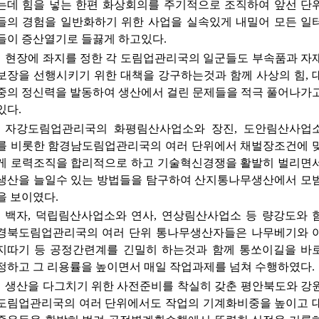
는데 힘을 넣는 한편 화상회의를 주기적으로 조직하여 앞선 단
들의 경험을 일반화하기 위한 사업을 실속있게 내밀어 모든 일
들이 증산열기로 들끓게 하고있다.
현장에 좌지를 정한 각 도림업관리국의 일군들도 부속품과 자
보장을 선행시키기 위한 대책을 강구하는것과 함께 사상의 힘, 
중의 정신력을 발동하여 생산에서 걸린 문제들을 적극 풀어나가
있다.
자강도림업관리국의 화평림산사업소와 장진, 도안림산사업
를 비롯한 함경남도림업관리국의 여러 단위에서 채벌장조건에 
게 로력조직을 합리적으로 하고 기술혁신경쟁을 활발히 벌리면
생산을 늘일수 있는 방법들을 탐구하여 산지통나무생산에서 모
을 보이였다.
백자, 덕립림산사업소와 연사, 연상림산사업소 등 량강도와 
경북도림업관리국의 여러 단위 통나무생산자들은 나무베기와 
지따기 등 공정간련계를 긴밀히 하는것과 함께 통쏘이길을 바
정하고 그 리용률을 높이면서 매일 작업과제를 넘쳐 수행하였다.
생산을 다그치기 위한 사전준비를 착실히 갖춘 평안북도와 강
도림업관리국의 여러 단위에서도 작업의 기계화비중을 높이고 