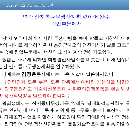
2026년 3월 7일 토요일 5면
년간 산지통나무생산계획 련이어 완수
림업부문에서
당 제９차대회가 제시한 투쟁강령을 높이 받들고 거창한 새 
혁의 시대를 개척하기 위한 총진군대오의 전진기세가 날로 고조
는 속에 림업부문에서 혁신의 소식이 계속 전해지고있다.
종합된 자료에 의하면 화평림산사업소를 비롯한 １９개 단위
년간 산지통나무생산계획을 완수하였다.
김정은
경애하는
동지께서는
다음과 같이 말씀하시였다.
《인민경제 모든 부문, 모든 단위에서 예비와 가능성을 남김
이 탐구동원하고 기술혁신운동과 사회주의경쟁운동을 활발히 
려 생산적앙양을 일으켜야 합니다.》
림업성에서는 산지통나무생산을 앞세워 당대회결정관철로 
끓는 인민경제 여러 부문과 단위에 통나무를 제때에 보장하기 
한 경제조직사업을 치밀하게 하고있다.특히 당대회의 사상과 정
에 립각하여 전반적생산단위들의 물질기술적토대를 한층 강화