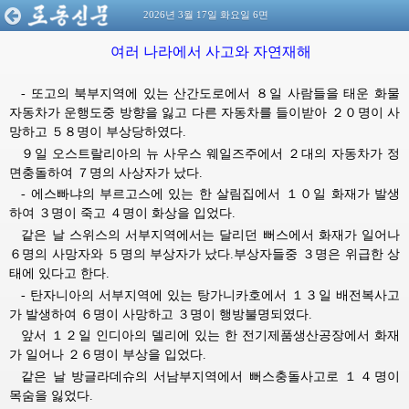
2026년 3월 17일 화요일 6면
여러 나라에서 사고와 자연재해
- 또고의 북부지역에 있는 산간도로에서 ８일 사람들을 태운 화물
자동차가 운행도중 방향을 잃고 다른 자동차를 들이받아 ２０명이 사
망하고 ５８명이 부상당하였다.
９일 오스트랄리아의 뉴 사우스 웨일즈주에서 ２대의 자동차가 정
면충돌하여 ７명의 사상자가 났다.
- 에스빠냐의 부르고스에 있는 한 살림집에서 １０일 화재가 발생
하여 ３명이 죽고 ４명이 화상을 입었다.
같은 날 스위스의 서부지역에서는 달리던 뻐스에서 화재가 일어나
６명의 사망자와 ５명의 부상자가 났다.부상자들중 ３명은 위급한 상
태에 있다고 한다.
- 탄자니아의 서부지역에 있는 탕가니카호에서 １３일 배전복사고
가 발생하여 ６명이 사망하고 ３명이 행방불명되였다.
앞서 １２일 인디아의 델리에 있는 한 전기제품생산공장에서 화재
가 일어나 ２６명이 부상을 입었다.
같은 날 방글라데슈의 서남부지역에서 뻐스충돌사고로 １４명이
목숨을 잃었다.