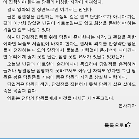
이 집행해야 한다는 당원의 비상한 자각이 비껴있다.
결코 영화의 한 장면으로만 여겨서는 안된다.
물론 당결정을 관철하는 투쟁의 길은 결코 탄탄대로가 아니다.가는
길에 예상치 않았던 난관이 가로놓일수도 있고 희생을 동반해야 하는
위험한 길도 나질수 있다.
하지만 당결정집행을 위해 당원이 존재한다는 자각, 그 관철을 위함
이라면 목숨도 서슴없이 바쳐야 한다는 결사의 의지를 만장약한 당원
들이 전진하는 대오의 앞장에서 물불을 가림없이 용기백배 나아간다
면 우리에게 뚫지 못할 난관, 점령 못할 요새가 있을수 있겠는가.
오늘날 난관과 애로앞에 순간이나마 동요하며 당결정을 흥정하려
들거나 당결정을 집행하지 못하고서도 아무런 자책도 없다면 그런 당
원은 붉은 당원증을 가슴에 품은 당원의 자격을 상실한 사람이다.
당결정은 당원의 생명, 당결정을 집행하지 못한 당원의 삶은 살아도
죽은 목숨과 같다.
영화는 전당의 당원들에게 이것을 다시금 새겨주고있다.
본사기자
목록으로