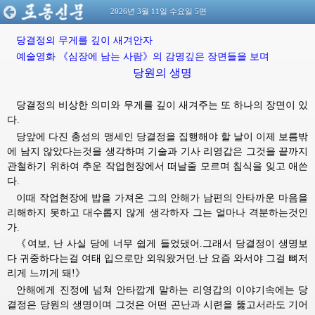
2026년 3월 11일 수요일 5면
당결정의
무게를
깊이
새겨안자
예술영화
《심장에
남는
사람》의
감명깊은
장면들을
보며
당원의 생명
당결정의 비상한 의미와 무게를 깊이 새겨주는 또 하나의 장면이 있
다.
당앞에 다진 충성의 맹세인 당결정을 집행해야 할 날이 이제 보름밖
에 남지 않았다는것을 생각하며 기술과 기사 리영갑은 그것을 끝까지
관철하기 위하여 추운 작업현장에서 떠날줄 모르며 침식을 잊고 애쓴
다.
이때 작업현장에 밥을 가져온 그의 안해가 남편의 안타까운 마음을
리해하지 못하고 대수롭지 않게 생각하자 그는 얼마나 격분하는것인
가.
《여보, 난 사실 당에 너무 쉽게 들었댔어.그래서 당결정이 생명보
다 귀중하다는걸 여태 입으로만 외워왔거던.난 요즘 와서야 그걸 뼈저
리게 느끼게 돼!》
안해에게 진정에 넘쳐 안타깝게 말하는 리영갑의 이야기속에는 당
결정은 당원의 생명이며 그것은 어떤 곤난과 시련을 뚫고서라도 기어