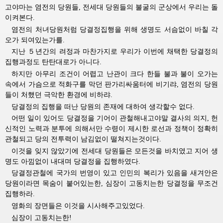
고야마는 염전의 당원들, 전세대 당원들의 불굴의 군상에서 우리는 돌
이켜본다.
염전의 처녀당원처럼 당결정집행을 위해 생명도 서슴없이 바칠 각
오가 되여있는가를.
지난 ５년간의 려정과 마찬가지로 우리가 이번에 채택한 당결정의
집행과정도 탄탄대로가 아니다.
하지만 아무리 조건이 어렵고 난관이 크다 한들 불과 불이 오가는
속에서 가슴으로 적화구를 막던 판가리싸움터에 비기랴, 염전의 당원
들이 처했던 극악한 환경에 비하랴.
당결정의 집행을 떠난 당원의 존재에 대하여 생각할수 없다.
어떤 일이 있어도 당결정을 기어이 관철해내고야말 결사의 의지, 헌
신적인 노력과 분투에 의해서만
수령이
제시한 로선과 정책이 정확히 
관철되고 당의 전투력이 남김없이 떨쳐지는것이다.
이것을 잊지 않았기에 전세대 당원들은 모든것을 바치였고 지어 생
명도 아낌없이 내대며 당결정을 집행하였다.
당결정관철에 국가의 번영이 있고 인민의 복리가 있음을 새겨안은
당원이라면 목숨이 붙어있는한, 심장이 고동치는한 당결정을 무조건
집행하라.
영화의 장면들은 이것을 시사해주고있었다.
심장이 고동치는한!