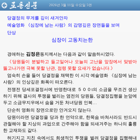
2026년 3월 11일 수요일 5면
당결정의
무게를
깊이
새겨안자
예술영화
《심장에
남는
사람》의
감명깊은
장면들을
보며
단상
심장이 고동치는한
김정은
경애하는
동지께서는
다음과 같이 말씀하시였다.
《당원들이 분발하고 들고일어나 오늘의 고난을 앞장에서 맞받아
뚫고나가면 극복 못할 난관, 점령 못할 요새가 없습니다.》
엄숙히 손을 들어 당결정을 채택한 이 시각 예술영화 《심장에 남는
사람》의 인상깊은 화폭이 떠오른다.
전쟁전 당세포결정서에 반영한대로 ５００t의 소금을 무조건 생산
하기 위해 결사의 투쟁을 벌리는 염전의 당원들, 당결정집행을 눈앞에
두고 소금무지우에서 숨을 거둔 처녀당원 인복…
단순히 영화의 장면으로만 안겨오지 않는다.
당원이라면 당결정을 당과 한 언약으로, 한목숨 바쳐서라도 반드시
관철해야 할 지상의 과업으로 간주해야 함을 되새겨주는 하나의 훌륭
한 교재와도 같다.
허기지고 지친 속에서도 희생적인 투쟁을 벌려 당결정을 집행해내