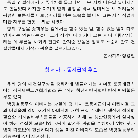
종일 건설장에서 기중기차를 몰고나면 너무 지쳐 다음날 일어서기
도 힘들었다.하지만 자기의 땀과 열정을 바쳐 일떠세운 새 거리들에
평범한 로동자들이 보금자리를 펴는 모습을 볼 때면 그는 자기 직업에
대한 자부를 한껏 느끼군 하였다.
당의 구상을 꽃피우는 길에서는 할수 있는 일, 할수 없는 일이 따로
있어서는 안된다는것이 그의 생각이다.하기에 그는 처녀《힘장사》
라는 이 부름을 사회와 집단이 안겨준 값높은 칭호로 소중히 안고 건
설장들에서 기적과 위훈을 떨쳐가고있다.
본사기자 정영철
첫 세대 로동계급의 후손
우리 당의 대건설구상을 충직하게 받들어가는 미더운 로동계급속
에는 상원세멘트련합기업소 공무직장 청년선반작업반 반장 박명철동
무도 있다.
박명철동무의
아버지는
상원의 첫 세대 로동계급이다.어린시절 그
의 머리속에 깊이 새겨진
아버지에
대한 표상은 세멘트생산에 절실히 
필요한 기계설비부속품들을 가공하기 위해 늘 생산현장에서 살다싶
이 하던 성실한 모습이였다.당이 맡겨준 과업을 수행하기 위해 낮과
밤이 따로없이 헌신하다가 생을 마친
아버지의
모습은 박명철동무의 
가슴속에 깊이 새겨졌다.