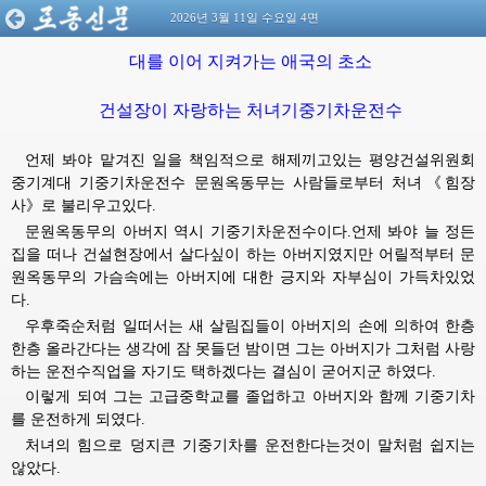
2026년 3월 11일 수요일 4면
대를 이어 지켜가는 애국의 초소
건설장이 자랑하는 처녀기중기차운전수
언제 봐야 맡겨진 일을 책임적으로 해제끼고있는 평양건설위원회
중기계대 기중기차운전수 문원옥동무는 사람들로부터 처녀《힘장
사》로 불리우고있다.
문원옥동무의
아버지
역시 기중기차운전수이다.언제 봐야 늘 정든 
집을 떠나 건설현장에서 살다싶이 하는
아버지였지만
어릴적부터 문
원옥동무의 가슴속에는
아버지에
대한 긍지와 자부심이 가득차있었
다.
우후죽순처럼 일떠서는 새 살림집들이
아버지의
손에 의하여 한층
한층 올라간다는 생각에 잠 못들던 밤이면 그는
아버지가
그처럼 사랑
하는 운전수직업을 자기도 택하겠다는 결심이 굳어지군 하였다.
이렇게 되여 그는 고급중학교를 졸업하고
아버지와
함께 기중기차
를 운전하게 되였다.
처녀의 힘으로 덩지큰 기중기차를 운전한다는것이 말처럼 쉽지는
않았다.