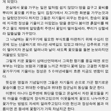
게 되였다.
온실에서 꽃을 가꾸는 일은 말처럼 쉽지 않았다.땅을 걸구고 꽃씨를
뿌리며 꽃모를 키우는 일이 집창가에서 자그마한 화분을 가꾸는것과
는 달랐던것이다.하지만 그들은 자기들이 피우는 한송이, 한송이 꽃들
에 지극한 정성을 기울이고 아낌없는 땀을 쏟았다.봄이면 흙깔이를 해
주고 물도 제때에 알맞춤히 주면서 꽃잎이 떨어질세라, 뿌리가 상할세
라 알뜰살뜰 가꾸었다.
그 나날에는 꽃가꾸기에 필요한 부식토를 마련하기 위해 수십리 먼
곳에 있는 산골짜기로 떠나던 새벽길도 있었고 때아닌 강추위로 기온
이 떨어지자 온실로 달려나와 날이 새도록 꽃모들을 돌본 눈보라치던
겨울밤도 있었다.
그렇게 키운 꽃들이 상매산언덕에서 그윽한 향기를 풍길 때면 로인
부부는 더없는 보람과 기쁨을 느끼군 하였다.꽃에 담는 고결한 지향과
꽃가꾸기에 기울이는 정성은 ５０여년세월이 흐른 지금도 변함이 없
다.
뜻깊은 명절과 기념일이면 그들은 자기들의 손으로 가꾼 향기로운
꽃송이를 안고
위대한
수령님과
위대한
장군님의
동상을 찾군 한다.
이뿐이 아니다.집주변에 화단을 만들고 온실에서 자란 꽃모들을 키
워 마을을 아름답게 장식하고있으며 이웃들에게 꽃모도 나누어주고
꽃가꾸는 방법도 자세히 알려주고있다.이런 헌신과 정성속에 봄과 여
름이면 온 동네에 꽃향기가 가득 차넘치군 한다.