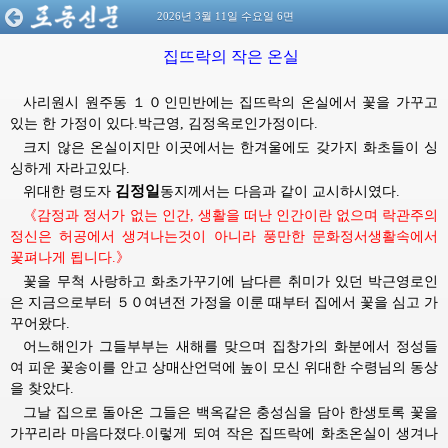
2026년 3월 11일 수요일 6면
집뜨락의 작은 온실
사리원시 원주동 １０인민반에는 집뜨락의 온실에서 꽃을 가꾸고
있는 한 가정이 있다.박근영, 김정옥로인가정이다.
크지 않은 온실이지만 이곳에서는 한겨울에도 갖가지 화초들이 싱
싱하게 자라고있다.
김정일
위대한
령도자
동지께서는
다음과 같이 교시하시였다.
《감정과 정서가 없는 인간, 생활을 떠난 인간이란 없으며 락관주의
정신은 허공에서 생겨나는것이 아니라 풍만한 문화정서생활속에서
꽃펴나게 됩니다.》
꽃을 무척 사랑하고 화초가꾸기에 남다른 취미가 있던 박근영로인
은 지금으로부터 ５０여년전 가정을 이룬 때부터 집에서 꽃을 심고 가
꾸어왔다.
어느해인가 그들부부는 새해를 맞으며 집창가의 화분에서 정성들
여 피운 꽃송이를 안고 상매산언덕에 높이 모신
위대한
수령님의
동상
을 찾았다.
그날 집으로 돌아온 그들은 백옥같은 충성심을 담아 한생토록 꽃을
가꾸리라 마음다졌다.이렇게 되여 작은 집뜨락에 화초온실이 생겨나