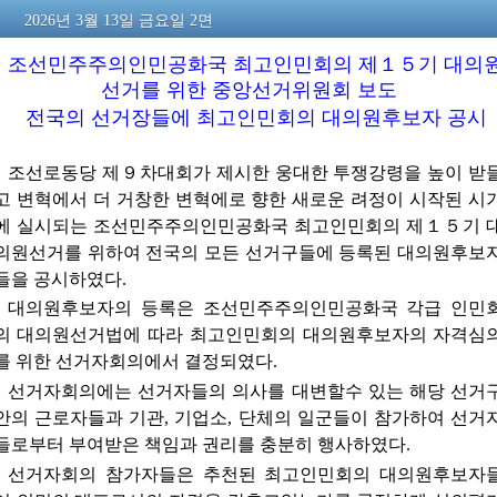
2026년 3월 13일 금요일 2면
조선민주주의인민공화국 최고인민회의 제１５기 대의
선거를 위한 중앙선거위원회 보도
전국의 선거장들에 최고인민회의 대의원후보자 공시
조선로동당 제９차대회가 제시한 웅대한 투쟁강령을 높이 받
고 변혁에서 더 거창한 변혁에로 향한 새로운 려정이 시작된 시
에 실시되는 조선민주주의인민공화국 최고인민회의 제１５기 
의원선거를 위하여 전국의 모든 선거구들에 등록된 대의원후보
들을 공시하였다.
대의원후보자의 등록은 조선민주주의인민공화국 각급 인민
의 대의원선거법에 따라 최고인민회의 대의원후보자의 자격심
를 위한 선거자회의에서 결정되였다.
선거자회의에는 선거자들의 의사를 대변할수 있는 해당 선거
안의 근로자들과 기관, 기업소, 단체의 일군들이 참가하여 선거
들로부터 부여받은 책임과 권리를 충분히 행사하였다.
선거자회의 참가자들은 추천된 최고인민회의 대의원후보자