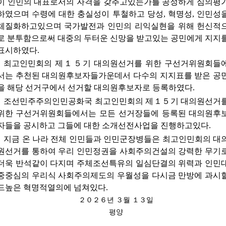
이 인민의 대표로서의 자격을 갖추고있는가를 공정하게 심의평
하였으며
수령에
대한 충실성이 투철하고 당성, 혁명성, 인민성을
체질화하고있으며 국가발전과 인민의 리익실현을 위해 헌신적
로 분투함으로써 대중의 두터운 신망을 받고있는 공민에게 지지
표시하였다.
최고인민회의 제１５기 대의원선거를 위한 구선거위원회들
서는 추천된 대의원후보자들가운데서 다수의 지지표를 받은 공
을 해당 선거구에서 선거할 대의원후보자로 등록하였다.
조선민주주의인민공화국 최고인민회의 제１５기 대의원선거
위한 구선거위원회들에서는 모든 선거장들에 등록된 대의원후
자들을 공시하고 그들에 대한 소개선전사업을 진행하고있다.
지금 온 나라 전체 인민들과 인민군장병들은 최고인민회의 대
원선거를 통하여 우리 인민정권을 사회주의건설의 강력한 무기
더욱 반석같이 다지며 주체조선특유의 일심단결의 위력과 인민
중중심의 우리식 사회주의제도의 우월성을 다시금 만방에 과시
드높은 혁명적열의에 넘쳐있다.
２０２６년 ３월 １３일
평양