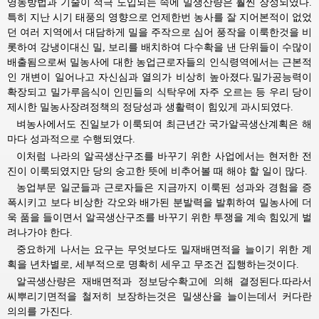
영농방법과 기술이 적극 도입되는 속에 밀생산량은 훨씬 장성되였다.
특히 지난 시기 태풍의 영향으로 언제한번 농사를 잘 지어본적이 없었
던 여러 지역에서 대담하게 밀을 주작으로 심어 풍작을 이룩한것을 비
롯하여 강냉이대신 밀, 보리를 배치하여 다수확을 낸 단위들이 수많이
배출됨으로써 밀농사에 대한 농업근로자들의 인식령역에서는 근본적
인 개변이 일어나고 자신심과 열의가 비상히 높아졌다.밀가공능력이
확장되고 밀가루음식이 인민들의 식탁우에 자주 오르는 등 우리 당이
제시한 밀농사장려정책의 정당성과 생활력이 힘있게 과시되였다.
벼농사에서도 진일보가 이룩되여 최근년간 국가알곡생산계획은 해
마다 성과적으로 수행되였다.
이처럼 나라의 알곡생산구조를 바꾸기 위한 사업에서는 현저한 전
진이 이룩되였지만 당의 숭고한 뜻에 비추어볼 때 해야 할 일이 많다.
농업부문 일군들과 근로자들은 지금까지 이룩된 성과와 경험을 증
폭시키고 보다 비상한 각오와 배가된 분발력을 발휘하여 밀농사에 더
욱 품을 들이면서 알곡생산구조를 바꾸기 위한 투쟁을 계속 힘있게 벌
려나가야 한다.
중요하게 나서는 요구는 무엇보다도 밀재배면적을 늘이기 위한 계
획을 년차별로, 세부적으로 명확히 세우고 무조건 집행하는것이다.
알곡생산량은 재배면적과 정보당수확고에 의해 결정된다.따라서
씨뿌리기면적을 철저히 보장하는것은 밀생산을 늘이는데서 커다란
의의를 가진다.