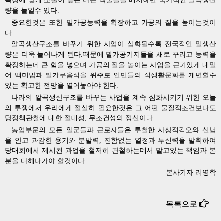
특성에 맞게 소출이 높은 다른 작물들을 배치하면 국가적인 알곡생산
량을 늘일수 있다.
중요한것은 또한 밀가공능력을 확장하고 가공의 질을 높이는것이
다.
알곡생산구조를 바꾸기 위한 사업이 심화될수록 전국적인 밀생산
량은 더욱 늘어나게 된다.때문에 밀가공기지들을 새로 꾸리고 능력을
확장하는데 큰 힘을 넣으며 가공의 질을 높이는 사업을 근기있게 내밀
어 백미밥과 밀가루음식을 위주로 인민들의 식생활문화를 개변할수
있는 확고한 전망을 열어놓아야 한다.
나라의 알곡생산구조를 바꾸는 사업을 계속 심화시키기 위한 오늘
의 투쟁에서 우리에게 절실히 필요한것은 그 어떤 물질적조건보다도
당정책관철에 대한 절대성, 무조건성의 정신이다.
농업부문의 모든 일군들과 근로자들은 투철한 사상적각오와 신념
을 안고 과감한 용기와 분발력, 진함없는 열정과 투신력을 발휘하여
당대회에서 제시된 과업을 철저히 관철하는데서 맡고있는 책임과 본
분을 다해나가야 할것이다.
본사기자 리영학
목록으로