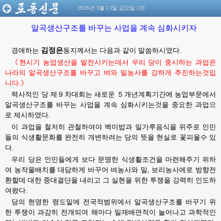
2026년 3월 13일 금요일 5면
알곡생산구조를 바꾸는 사업을 계속 심화시키자
김정은
경애하는
동지께서는
다음과 같이 말씀하시였다.
《현시기 농업생산을 발전시키는데서 우리 당이 중시하는 과업은
나라의 알곡생산구조를 바꾸고 벼와 밀농사를 강하게 추진하는것입
니다.》
력사적인 당 제９차대회는 새로운 ５개년계획기간에 농업부문에서
알곡생산구조를 바꾸는 사업을 계속 심화시키는것을 중요한 과업으
로 제시하였다.
이 과업을 철저히 관철하여야 백미밥과 밀가루음식을 위주로 인민
들의 식생활문화를 완전히 개변하려는 당의 뜻을 현실로 꽃피울수 있
다.
우리 당은 인민들에게 보다 문명한 식생활조건을 마련해주기 위하
여 농작물배치를 대담하게 바꾸어 벼농사와 밀, 보리농사에로 방향전
환할데 대한 중대결단을 내리고 그 실현을 위한 투쟁을 강력히 인도하
여왔다.
당의 현명한 령도밑에 전국적범위에서 알곡생산구조를 바꾸기 위
한 투쟁이 과감히 전개되여 해마다 밀재배면적이 늘어나고 과학적인