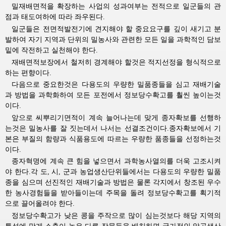
밀재배면적을 확장하는 사업의 성과여부는 전적으로 일군들의 관
점과 태도여하에 따라 좌우된다.
일군들은 전면적발전기에 견지해야 할 중요요구를 깊이 새기고 분
발하여 자기 지역과 단위의 밀농사와 관련한 모든 일을 과학적인 담보
밑에 작전하고 실천해야 한다.
재배면적보장에서 철저히 경계해야 할것은 적지선정을 형식적으로
하는 편향이다.
다음으로 중요한것은 다용도의 우량한 밀품종들을 심고 재배기술
과 방법을 과학화하여 모든 포전에서 정보당수확고를 훨씬 높이는것
이다.
앞으로 씨뿌리기면적이 계속 늘어나는데 맞게 종자확보를 선행하
는것은 밀농사를 잘 짓는데서 나서는 선결조건이다.종자확보에서 기
본은 부질의 함량과 식품용도에 따르는 우량한 품종들을 선정하는것
이다.
종자혁명에 계속 큰 힘을 넣으면서 과학농사열의를 더욱 고조시켜
야 한다.각 도, 시, 군과 농업생산단위들에서는 다용도의 우량한 밀품
종을 심으며 선진적인 재배기술과 방법은 물론 각지에서 창조된 우수
한 농사경험들을 받아들이는데 주목을 돌려 정보당수확고를 획기적
으로 끌어올려야 한다.
정보당수확고가 낮은 콩을 주작으로 많이 심는것보다 해당 지역의