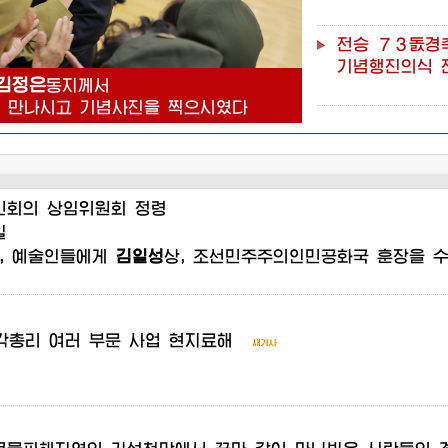
전승
７３돐경
기념행진의식
김정은
동지께서
을
만나시고
기념사진을
찍으시였다
경애하는
김정
조국해방전쟁
대성산혁명렬
민회의
상임위원회
정령
일
경애하는
김정
,
예술인들에게
김일성
상
,
조선민주주의인민공화국
훈장을
조국해방전쟁
경애하는
김정
각총리
여러
부문
사업
현지료해
７３돐에
즈음
찾으시였다