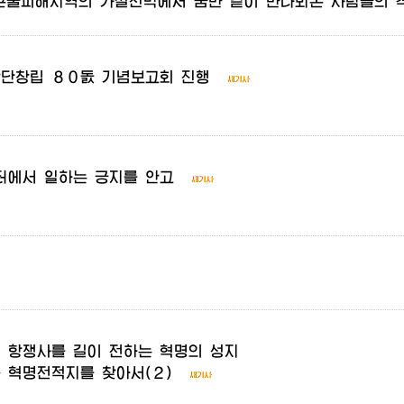
큰물피해지역의
가설천막에서
꿈만
같이
만나뵈온
사람들의
악단창립
８０돐
기념보고회
진행
터에서
일하는
긍지를
안고
의
항쟁사를
길이
전하는
혁명의
성지
구
혁명전적지를
찾아서(２)