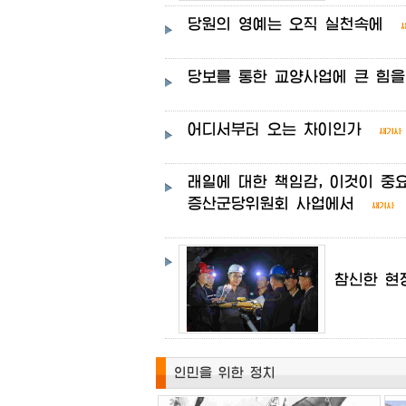
당원의
영예는
오직
실천속에
당보를
통한
교양사업에
큰
힘을
어디서부터
오는
차이인가
래일에
대한
책임감,
이것이
중
증산군당위원회
사업에서
참신한
현
인민을 위한 정치