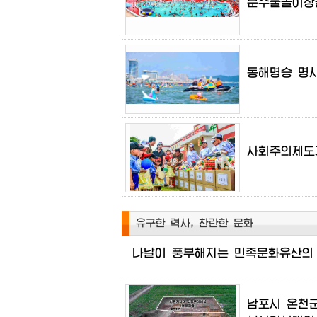
문수물놀이장
동해명승
명
사회주의제도
유구한 력사, 찬란한 문화
나날이
풍부해지는
민족문화유산의
남포시
온천