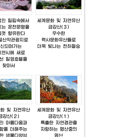
덮인
밀림속에서
세계문화
및
자연유산
있는
온천문명을
금강산(３)
음껏
향유한다
우수한
절산악관광지로
력사문화유산들로
일신되여가는
더욱
빛나는
천하절승
지연시에
새로
선
밀영호텔을
찾아서
문화
및
자연유산
세계문화
및
자연유산
금강산(２)
금강산(１)
의
아름다움과
특출한
자연경관을
함을
더해주는
자랑하는
명산중의
한
생물다양성
명산