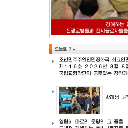
경애하는
전쟁로병들과
전시공로자들
오늘호 기사
조선민주주의인민공화국
최고인
제１１６호
２０２６년
８월
８
국립교향악단의
공로있는
창작가
박태성
내
영원히
따르리
운명의
그
품을