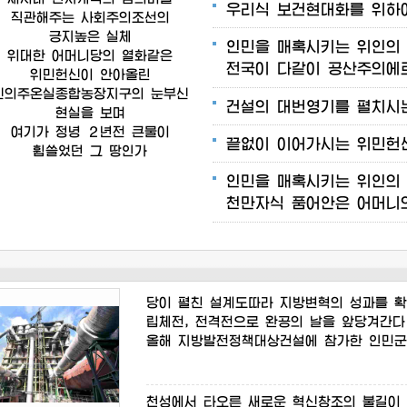
우리식
보건현대화를
위하
직관해주는
사회주의조선의
긍지높은
실체
인민을
매혹시키는
위인의
위대한
어머니당의
열화같은
전국이
다같이
공산주의에
위민헌신이
안아올린
신의주온실종합농장지구의
눈부신
건설의
대번영기를
펼치시
현실을
보며
여기가
정녕
２년전
큰물이
끝없이
이어가시는
위민헌
휩쓸었던
그
땅인가
인민을
매혹시키는
위인의
천만자식
품어안은
어머니
당이
펼친
설계도따라
지방변혁의
성과를
확
립체전,
전격전으로
완공의
날을
앞당겨간다
올해
지방발전정책대상건설에
참가한
인민군
천성에서
타오른
새로운
혁신창조의
불길이