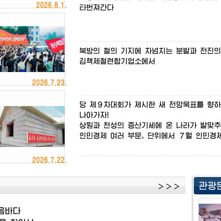
2026.8.1.
타번져간다
북방의
철의
기지에
차넘치는
분발과
전진의
김책제철련합기업소에서
2026.7.23.
당
제９차대회가
제시한
새
전망목표를
향하
나아가자!
상원과
천성의
증산기세에
온
나라가
발맞추
인민경제
여러
부문,
단위에서
７월
인민경
2026.7.22.
관광
＞＞＞
음바다