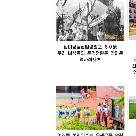
2026.7.30.
남녀평등권법령발포
８０돐
우리
녀성들의
운명전환을
안아온
력사적사변
2026.7.17.
미래를
꽃피워주는
은혜로운
손길