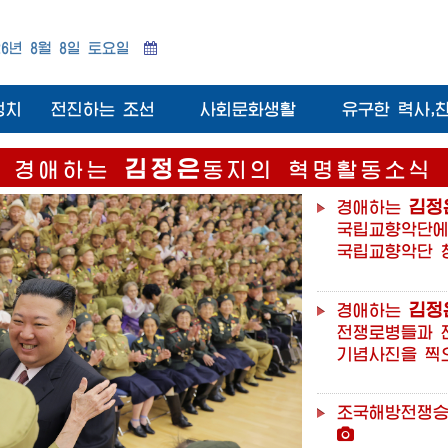
26년 8월 8일 토요일
정치
전진하는 조선
사회문화생활
유구한 력사,
김정은
경애하는
동지의
혁명활동소식
경애하는
김정
국립교향악단
국립교향악단
경애하는
김정
전쟁로병들과
기념사진을
찍
조국해방전쟁