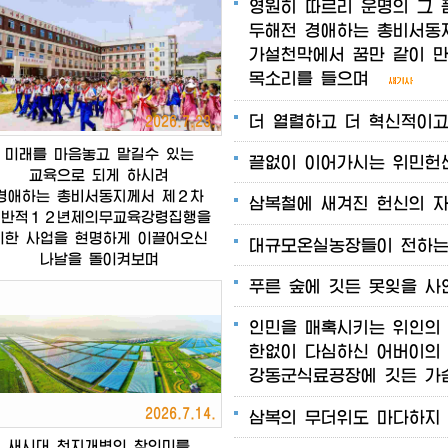
영원히
따르리
운명의
그
두해전
경애하는
총비서동
가설천막에서
꿈만
같이
목소리를
들으며
더
열렬하고
더
혁신적이
2026.7.23.
미래를
마음놓고
맡길수
있는
끝없이
이어가시는
위민헌
교육으로
되게
하시려
경애하는
총비서동지께서
제２차
삼복철에
새겨진
헌신의
전반적１２년제의무교육강령집행을
위한
사업을
현명하게
이끌어오신
대규모온실농장들이
전하
나날을
돌이켜보며
푸른
숲에
깃든
못잊을
사
인민을
매혹시키는
위인의
한없이
다심하신
어버이의
강동군식료공장에
깃든
가
2026.7.14.
삼복의
무더위도
마다하지
새시대
천지개벽의
참의미를