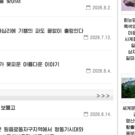
을
찾아서
2026.8.2.
흰눈
특색
사십리에
기쁨의
파도
끝없이
출렁인다
마
2026.7.12.
사계
삼
일떠
가
꽃피운
아름다운
이야기
2026.6.4.
＞＞＞
보물고
세계
2026.6.14.
명산
황홀
군
원읍로동자구지역에서
청동기시대와
풍부