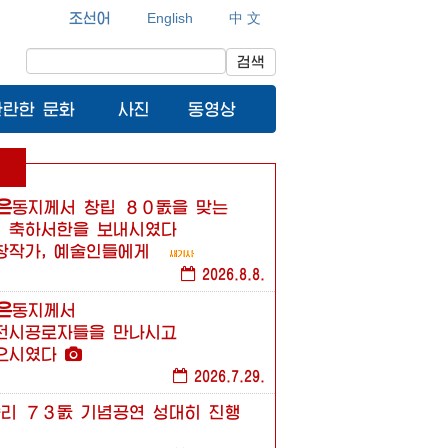
조선어
English
中 文
검색
찬란한 문화
사진
동영상
은
동지께서
창립
８０돐을
맞는
에
축하서한을
보내시였다
창작가,
예술인들에게
2026.8.8.
은
동지께서
전시공로자들을
만나시고
으시였다
2026.7.29.
승리
７３돐
기념공연
성대히
진행