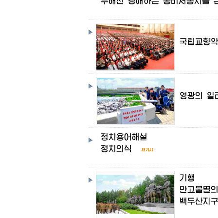
두해전
경애하는
총비서동지를
국립교향
영광의
일
정치용어해설
정치의식
기행
만고불멸
백두산지