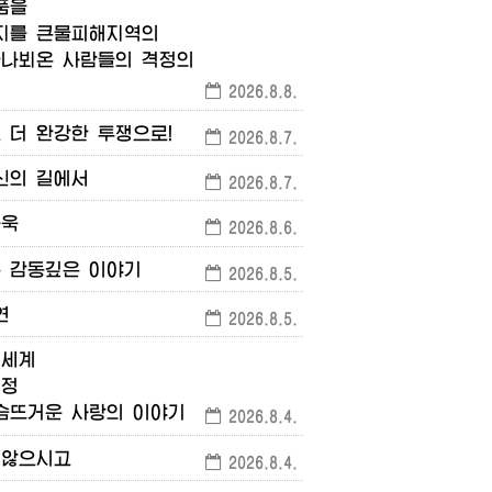
품을
지를
큰물피해지역의
만나뵈온
사람들의
격정의
2026.8.8.
고
더
완강한
투쟁으로!
2026.8.7.
신의
길에서
2026.8.7.
자욱
2026.8.6.
는
감동깊은
이야기
2026.8.5.
연
2026.8.5.
세계
정
슴뜨거운
사랑의
이야기
2026.8.4.
않으시고
2026.8.4.