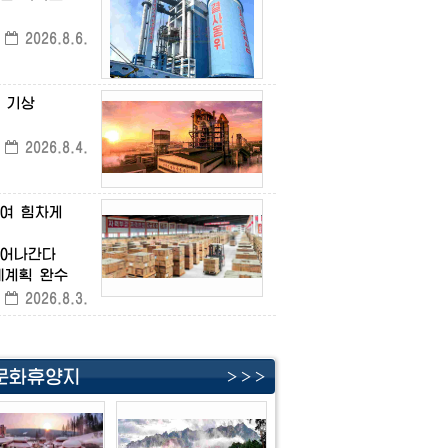
2026.8.6.
기상
2026.8.4.
여
힘차게
어나간다
제계획
완수
2026.8.3.
문화휴양지
＞＞＞