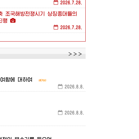
2026.7.28.
축
조국해방전쟁시기
상징종대들의
진행
2026.7.28.
은
동지께서
승리
７３돐에
즈음하여
사릉을
찾으시고
경의를
표하시였다
＞＞＞
2026.7.27.
은
동지께서
전승절에
즈음하여
수여함에
대하여
참전렬사묘를
찾으시였다
2026.8.8.
2026.7.27.
은
동지께서
조국해방전쟁승리
하여
중국인민지원군렬사릉원을
2026.8.8.
2026.7.27.