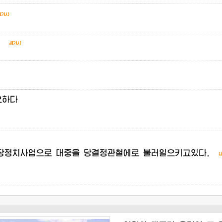
요하다
장정치사업으로
대중을
당결정관철에로
불러일으키고있다.