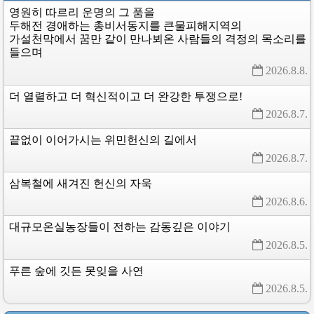
영원히
따르리
운명의
그
품을
두해전
경애하는
총비서동지를
큰물피해지역의
가설천막에서
꿈만
같이
만나뵈온
사람들의
격정의
목소리를
들으며
2026.8.8. 
더
열렬하고
더
혁신적이고
더
완강한
투쟁으로!
2026.8.7. 
끝없이
이어가시는
위민헌신의
길에서
2026.8.7. 
삼복철에
새겨진
헌신의
자욱
2026.8.6. 
대규모온실농장들이
전하는
감동깊은
이야기
2026.8.5. 
푸른
숲에
깃든
못잊을
사연
2026.8.5. 