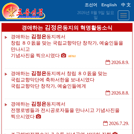
English
조선어
中 文
2026년 8월 9일 일요
일
김정은
경애하는
동지의 혁명활동소식
김정은
경애하는
동지께서
창립
８０돐을
맞는
국립교향악단
창작가,
예술인들을
만나시고
기념사진을
찍으시였다
2026.8.9.
김정은
경애하는
동지께서
창립
８０돐을
맞는
국립교향악단에
축하서한을
보내시였다
국립교향악단
창작가,
예술인들에게
2026.8.8.
김정은
경애하는
동지께서
전쟁로병들과
전시공로자들을
만나시고
기념사진을
찍으시였다
2026.7.29.