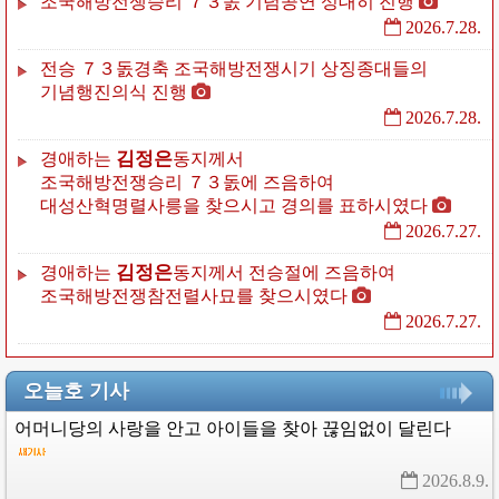
조국해방전쟁승리
７３돐
기념공연
성대히
진행
2026.7.28.
전승
７３돐경축
조국해방전쟁시기
상징종대들의
기념행진의식
진행
2026.7.28.
김정은
경애하는
동지께서
조국해방전쟁승리
７３돐에
즈음하여
대성산혁명렬사릉을
찾으시고
경의를
표하시였다
2026.7.27.
김정은
경애하는
동지께서
전승절에
즈음하여
조국해방전쟁참전렬사묘를
찾으시였다
2026.7.27.
오늘호 기사
어머니당의
사랑을
안고
아이들을
찾아
끊임없이
달린다
2026.8.9. 