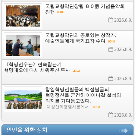
국립교향악단창립
８０돐
기념음악회
진행
2026.8.9. 
국립교향악단의
공로있는
창작가,
예술인들에게
국가표창
수여
2026.8.9. 
《혁명전우관》련속참관기
혁명대오에
다시
세워주신
투사
2026.8.9. 
항일혁명선렬들의
백절불굴의
혁명정신을
굳건히
이어나갈
철석의
의지를
가다듬고있다.
-대성산혁명렬사릉에서-
2026.8.9. 
인민을 위한 정치