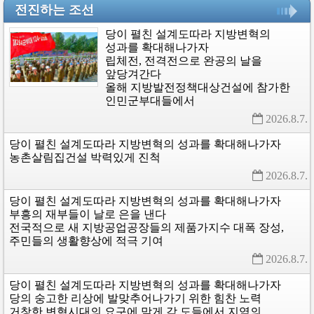
전진하는 조선
당이
펼친
설계도따라
지방변혁의
성과를
확대해나가자
립체전,
전격전으로
완공의
날을
앞당겨간다
올해
지방발전정책대상건설에
참가한
인민군부대들에서
2026.8.7. 
당이
펼친
설계도따라
지방변혁의
성과를
확대해나가자
농촌살림집건설
박력있게
진척
2026.8.7. 
당이
펼친
설계도따라
지방변혁의
성과를
확대해나가자
부흥의
재부들이
날로
은을
낸다
전국적으로
새
지방공업공장들의
제품가지수
대폭
장성,
주민들의
생활향상에
적극
기여
2026.8.7. 
당이
펼친
설계도따라
지방변혁의
성과를
확대해나가자
당의
숭고한
리상에
발맞추어나가기
위한
힘찬
노력
거창한
변혁시대의
요구에
맞게
각
도들에서
지역의