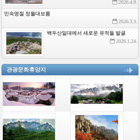
2026.4.9. 
민속명절
정월대보름
2026.3.3. 
백두산일대에서
새로운
유적들
발굴
2026.1.24. 
관광문화휴양지