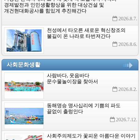
경제발전과
인민생활향상을
위한
대상건설
및
개건현대화공사를
힘있게
추진해간다
2026.8.7. 
천성에서
타오른
새로운
혁신창조의
불길이
온
나라로
타번져간다
2026.8.6. 
사회문화생활
사람바다,
웃음바다
문수물놀이장을
찾아서
2026.8.2. 
동해명승
명사십리에
기쁨의
파도
끝없이
출렁인다
2026.7.12. 
사회주의제도가
꽃피운
아름다운
이야기