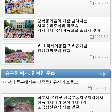
2026.6.4. 
행복동이들의
기쁨
넘쳐나는
사회주의조국의
참모습
각지에서
국제아동절을
즐겁게
맞이
2026.6.2. 
６.１국제아동절
７６돐기념
친선련환모임
진행
2026.6.2. 
유구한 력사, 찬란한 문화
나날이
풍부해지는
민족문화유산의
보물고
2026.6.14. 
남포시
온천군
원읍로동자구지역에서
청동기시대와
신석기시대의
소금생산유적
새로
발굴