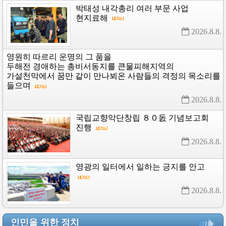
박태성
내각총리
여러
부문
사업
현지료해
2026.8.8. 
영원히
따르리
운명의
그
품을
두해전
경애하는
총비서동지를
큰물피해지역의
가설천막에서
꿈만
같이
만나뵈온
사람들의
격정의
목소리를
들으며
2026.8.8. 
국립교향악단창립
８０돐
기념보고회
진행
2026.8.8. 
영광의
일터에서
일하는
긍지를
안고
2026.8.8. 
인민을 위한 정치