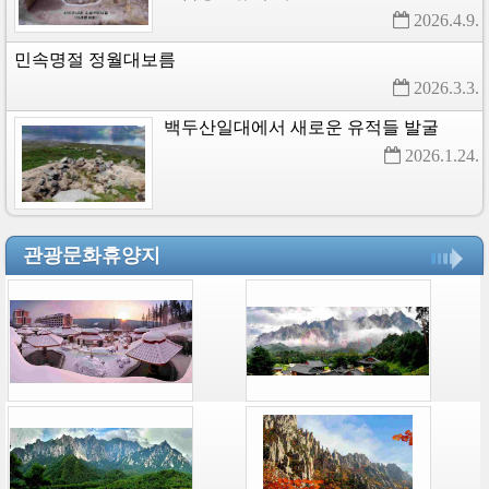
2026.4.9. 
민속명절
정월대보름
2026.3.3. 
백두산일대에서
새로운
유적들
발굴
2026.1.24. 
관광문화휴양지