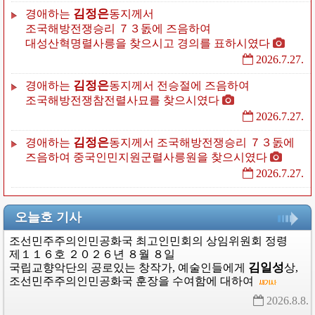
김정은
경애하는
동지께서
조국해방전쟁승리
７３돐에
즈음하여
대성산혁명렬사릉을
찾으시고
경의를
표하시였다
2026.7.27.
김정은
경애하는
동지께서
전승절에
즈음하여
조국해방전쟁참전렬사묘를
찾으시였다
2026.7.27.
김정은
경애하는
동지께서
조국해방전쟁승리
７３돐에
즈음하여
중국인민지원군렬사릉원을
찾으시였다
2026.7.27.
오늘호 기사
조선민주주의인민공화국
최고인민회의
상임위원회
정령
제１１６호
２０２６년
８월
８일
김일성
국립교향악단의
공로있는
창작가,
예술인들에게
상
,
조선민주주의인민공화국
훈장을
수여함에
대하여
2026.8.8. 