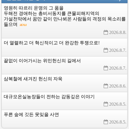
영원히
따르리
운명의
그
품을
두해전
경애하는
총비서동지를
큰물피해지역의
가설천막에서
꿈만
같이
만나뵈온
사람들의
격정의
목소리를
들으며
2026.8.8. 
더
열렬하고
더
혁신적이고
더
완강한
투쟁으로!
2026.8.7. 
끝없이
이어가시는
위민헌신의
길에서
2026.8.7. 
삼복철에
새겨진
헌신의
자욱
2026.8.6. 
대규모온실농장들이
전하는
감동깊은
이야기
2026.8.5. 
푸른
숲에
깃든
못잊을
사연
2026.8.5. 