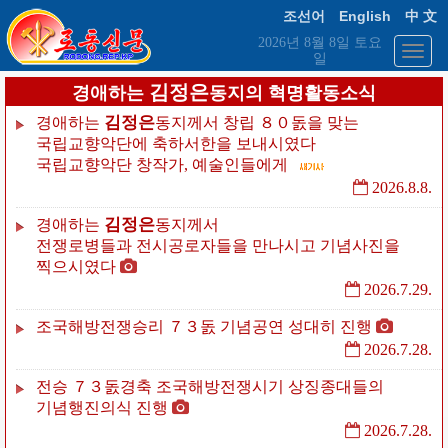
English
조선어
中 文
2026년 8월 8일 토요
일
김정은
경애하는
동지의 혁명활동소식
김정은
경애하는
동지께서
창립
８０돐을
맞는
국립교향악단에
축하서한을
보내시였다
국립교향악단
창작가,
예술인들에게
2026.8.8.
김정은
경애하는
동지께서
전쟁로병들과
전시공로자들을
만나시고
기념사진을
찍으시였다
2026.7.29.
조국해방전쟁승리
７３돐
기념공연
성대히
진행
2026.7.28.
전승
７３돐경축
조국해방전쟁시기
상징종대들의
기념행진의식
진행
2026.7.28.