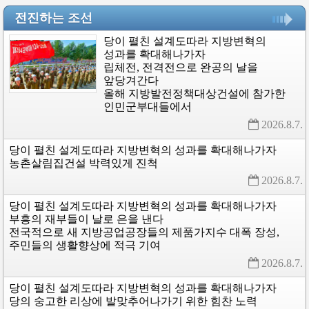
전진하는 조선
당이
펼친
설계도따라
지방변혁의
성과를
확대해나가자
립체전,
전격전으로
완공의
날을
앞당겨간다
올해
지방발전정책대상건설에
참가한
인민군부대들에서
2026.8.7. 
당이
펼친
설계도따라
지방변혁의
성과를
확대해나가자
농촌살림집건설
박력있게
진척
2026.8.7. 
당이
펼친
설계도따라
지방변혁의
성과를
확대해나가자
부흥의
재부들이
날로
은을
낸다
전국적으로
새
지방공업공장들의
제품가지수
대폭
장성,
주민들의
생활향상에
적극
기여
2026.8.7. 
당이
펼친
설계도따라
지방변혁의
성과를
확대해나가자
당의
숭고한
리상에
발맞추어나가기
위한
힘찬
노력