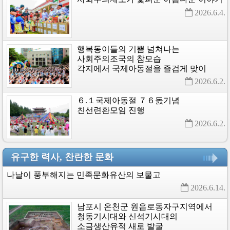
2026.6.4. 
행복동이들의
기쁨
넘쳐나는
사회주의조국의
참모습
각지에서
국제아동절을
즐겁게
맞이
2026.6.2. 
６.１국제아동절
７６돐기념
친선련환모임
진행
2026.6.2. 
유구한 력사, 찬란한 문화
나날이
풍부해지는
민족문화유산의
보물고
2026.6.14. 
남포시
온천군
원읍로동자구지역에서
청동기시대와
신석기시대의
소금생산유적
새로
발굴