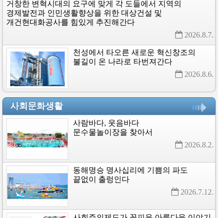
거창한
변혁시대의
요구에
맞게
각
도들에서
지역의
경제발전과
인민생활향상을
위한
대상건설
및
개건현대화공사를
힘있게
추진해간다
2026.8.7. 
천성에서
타오른
새로운
혁신창조의
불길이
온
나라로
타번져간다
2026.8.6. 
사회문화생활
사람바다,
웃음바다
문수물놀이장을
찾아서
2026.8.2. 
동해명승
명사십리에
기쁨의
파도
끝없이
출렁인다
2026.7.12. 
사회주의제도가
꽃피운
아름다운
이야기