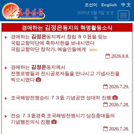
English
조선어
中 文
2026년 8월 8일 토요
일
김정은
경애하는
동지의 혁명활동소식
김정은
경애하는
동지께서
창립
８０돐을
맞는
국립교향악단에
축하서한을
보내시였다
국립교향악단
창작가,
예술인들에게
2026.8.8.
김정은
경애하는
동지께서
전쟁로병들과
전시공로자들을
만나시고
기념사진을
찍으시였다
2026.7.29.
조국해방전쟁승리
７３돐
기념공연
성대히
진행
2026.7.28.
전승
７３돐경축
조국해방전쟁시기
상징종대들의
기념행진의식
진행
2026.7.28.