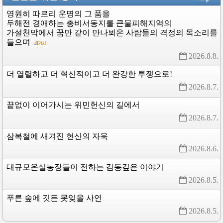
영원히
따르리
운명의
그
품을
두해전
경애하는
총비서동지를
큰물피해지역의
가설천막에서
꿈만
같이
만나뵈온
사람들의
격정의
목소리를
들으며
2026.8.8. 
더
열렬하고
더
혁신적이고
더
완강한
투쟁으로!
2026.8.7. 
끝없이
이어가시는
위민헌신의
길에서
2026.8.7. 
삼복철에
새겨진
헌신의
자욱
2026.8.6. 
대규모온실농장들이
전하는
감동깊은
이야기
2026.8.5. 
푸른
숲에
깃든
못잊을
사연
2026.8.5. 