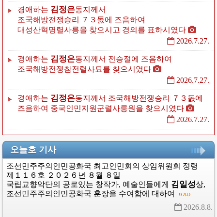
김정은
경애하는
동지께서
조국해방전쟁승리
７３돐에
즈음하여
대성산혁명렬사릉을
찾으시고
경의를
표하시였다
2026.7.27.
김정은
경애하는
동지께서
전승절에
즈음하여
조국해방전쟁참전렬사묘를
찾으시였다
2026.7.27.
김정은
경애하는
동지께서
조국해방전쟁승리
７３돐에
즈음하여
중국인민지원군렬사릉원을
찾으시였다
2026.7.27.
오늘호 기사
조선민주주의인민공화국
최고인민회의
상임위원회
정령
제１１６호
２０２６년
８월
８일
김일성
국립교향악단의
공로있는
창작가,
예술인들에게
상
,
조선민주주의인민공화국
훈장을
수여함에
대하여
2026.8.8. 