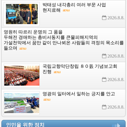
박태성
내각총리
여러
부문
사업
현지료해
2026.8.8. 
영원히
따르리
운명의
그
품을
두해전
경애하는
총비서동지를
큰물피해지역의
가설천막에서
꿈만
같이
만나뵈온
사람들의
격정의
목소리를
들으며
2026.8.8. 
국립교향악단창립
８０돐
기념보고회
진행
2026.8.8. 
영광의
일터에서
일하는
긍지를
안고
2026.8.8. 
인민을 위한 정치