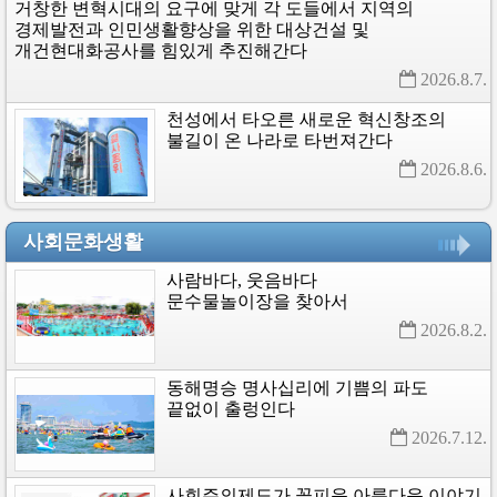
거창한
변혁시대의
요구에
맞게
각
도들에서
지역의
경제발전과
인민생활향상을
위한
대상건설
및
개건현대화공사를
힘있게
추진해간다
2026.8.7. 
천성에서
타오른
새로운
혁신창조의
불길이
온
나라로
타번져간다
2026.8.6. 
사회문화생활
사람바다,
웃음바다
문수물놀이장을
찾아서
2026.8.2. 
동해명승
명사십리에
기쁨의
파도
끝없이
출렁인다
2026.7.12. 
사회주의제도가
꽃피운
아름다운
이야기