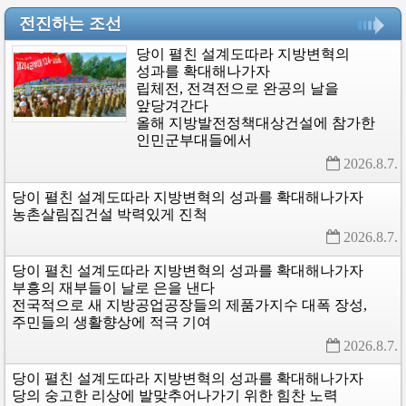
전진하는 조선
당이
펼친
설계도따라
지방변혁의
성과를
확대해나가자
립체전,
전격전으로
완공의
날을
앞당겨간다
올해
지방발전정책대상건설에
참가한
인민군부대들에서
2026.8.7. 
당이
펼친
설계도따라
지방변혁의
성과를
확대해나가자
농촌살림집건설
박력있게
진척
2026.8.7. 
당이
펼친
설계도따라
지방변혁의
성과를
확대해나가자
부흥의
재부들이
날로
은을
낸다
전국적으로
새
지방공업공장들의
제품가지수
대폭
장성,
주민들의
생활향상에
적극
기여
2026.8.7. 
당이
펼친
설계도따라
지방변혁의
성과를
확대해나가자
당의
숭고한
리상에
발맞추어나가기
위한
힘찬
노력