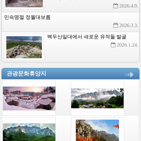
2026.4.9. 
민속명절
정월대보름
2026.3.3. 
백두산일대에서
새로운
유적들
발굴
2026.1.24. 
관광문화휴양지