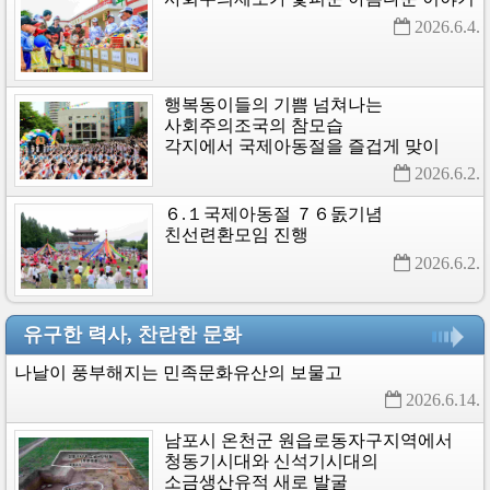
2026.6.4. 
행복동이들의
기쁨
넘쳐나는
사회주의조국의
참모습
각지에서
국제아동절을
즐겁게
맞이
2026.6.2. 
６.１국제아동절
７６돐기념
친선련환모임
진행
2026.6.2. 
유구한 력사, 찬란한 문화
나날이
풍부해지는
민족문화유산의
보물고
2026.6.14. 
남포시
온천군
원읍로동자구지역에서
청동기시대와
신석기시대의
소금생산유적
새로
발굴